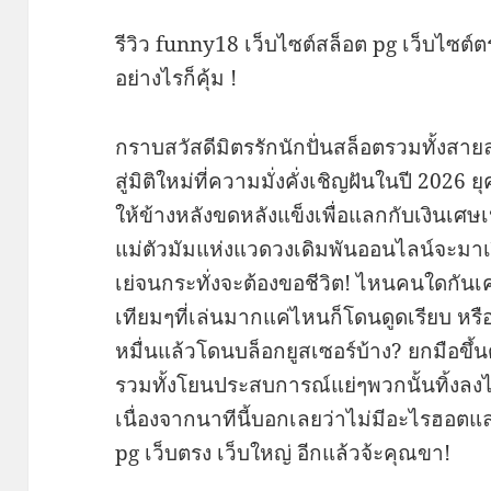
รีวิว funny18 เว็บไซต์สล็อต pg เว็บไซต์ต
อย่างไรก็คุ้ม !
กราบสวัสดีมิตรรักนักปั่นสล็อตรวมทั้งสายล
สู่มิติใหม่ที่ความมั่งคั่งเชิญฝันในปี 2026
ให้ข้างหลังขดหลังแข็งเพื่อแลกกับเงินเศษเ
แม่ตัวมัมแห่งแวดวงเดิมพันออนไลน์จะมาเปิดว
เย่จนกระทั่งจะต้องขอชีวิต! ไหนคนใดกันเ
เทียมๆที่เล่นมากแค่ไหนก็โดนดูดเรียบ ห
หมื่นแล้วโดนบล็อกยูสเซอร์บ้าง? ยกมือขึ้
รวมทั้งโยนประสบการณ์แย่ๆพวกนั้นทิ้งลง
เนื่องจากนาทีนี้บอกเลยว่าไม่มีอะไรฮอตแล
pg เว็บตรง เว็บใหญ่ อีกแล้วจ้ะคุณขา!