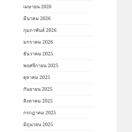
เมษายน 2026
มีนาคม 2026
กุมภาพันธ์ 2026
มกราคม 2026
ธันวาคม 2025
พฤศจิกายน 2025
ตุลาคม 2025
กันยายน 2025
สิงหาคม 2025
กรกฎาคม 2025
มิถุนายน 2025