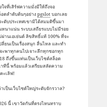
ี่เสิร์ฟความมั่งมีให้ถึงจอ
็อตลำดับต้นๆอย่าง
pgslot
บอกเลย
่ระดับประเทศเขามิได้สมมติขึ้นมา
ียนหนาแน่น ระบบเสถียรแบบไม่มีรอย
่านเอเย่นต์ ลิขสิทธิ์แท้ 100% ที่จะ
่ยนเป็นเรื่องสนุก ลื่นไหล และทำ
าจะพาทุกคนไปเจาะลึกทุกซอกทุก
8 ถึงขึ้นแท่นเป็นเว็บไซต์สล็อต
นนาทีนี้ พร้อมแล้วเตรียมสลัดความ
คะเลิฟ!
่าเป็นเว็บไซต์ใหญ่ระดับจักรวาล?
26 นี้ เขาวัดกันที่ตรงไหนทราบ