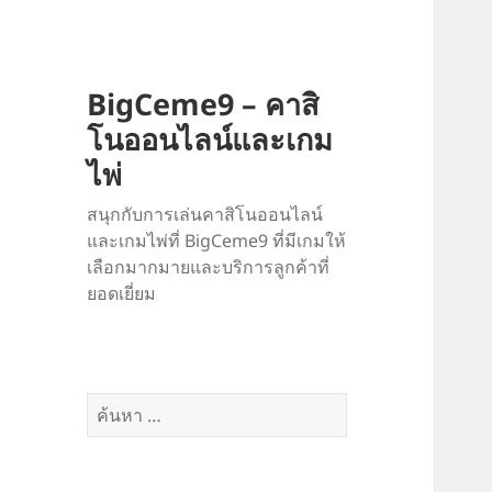
BigCeme9 – คาสิ
โนออนไลน์และเกม
ไพ่
สนุกกับการเล่นคาสิโนออนไลน์
และเกมไพ่ที่ BigCeme9 ที่มีเกมให้
เลือกมากมายและบริการลูกค้าที่
ยอดเยี่ยม
ค้นหา
สำหรับ: