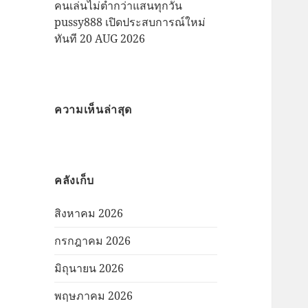
คนเล่นไม่ต่ำกว่าแสนทุกวัน
pussy888 เปิดประสบการณ์ใหม่
ทันที 20 AUG 2026
ความเห็นล่าสุด
คลังเก็บ
สิงหาคม 2026
กรกฎาคม 2026
มิถุนายน 2026
พฤษภาคม 2026