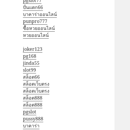
pgslot77
ปั่นแตก66
บาคาร่าออนไลน์
punpro777
ซื้อหวยออนไลน์
หวยออนไลน์
joker123
pg168
jinda55
slot99
สล็อต66
สล็อตเว็บตรง
สล็อตเว็บตรง
สล็อต888
สล็อต888
pgslot
pussy888
บาคาร่า