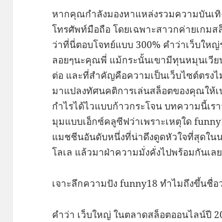
หากคุณกำลังมองหาแหล่งรวมความบันเทิงใจท
โทรศัพท์มือถือ โดยเฉพาะสาวกค่ายเกมสล
ว่าที่นี่ตอบโจทย์แบบ 300% คำว่าเว็บใหญ
ลอยๆนะคุณพี่ แม้กระนั้นเขามีทุนหมุนเว
ต่อ และที่สำคัญคือความเป็นเว็บไซต์ตรงไม่ผ
มาแปลงทัศนคติการเล่นสล็อตของคุณให้เปลี
กำไรได้ไวแบบก้าวกระโจน บทความนี้เร
มุมแบบเอ็กซ์คลูซีฟว่าเพราะเหตุใด funny1
แมชชีนอันดับหนึ่งที่น่าดึงดูดหัวใจที่สุดใ
โลเล แล้วมาฝ่าความมั่งคั่งไปพร้อมกันเลย
เจาะลึกความปัง funny18 ทำไมถึงขึ้นชื่อว
คำว่า เว็บใหญ่ ในตลาดสล็อตออนไลน์ปี 20