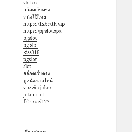
slotxo
สล็อตเว็บตรง
หนังโป๊ไทย
https://1xbetth.vip
https://pgslot.spa
pgslot
pg slot
kiss918
pgslot
slot
สล็อตเว็บตรง
ดูหนังออนไลน์
ทางเข้า joker
joker slot
โจ๊กเกอร์123