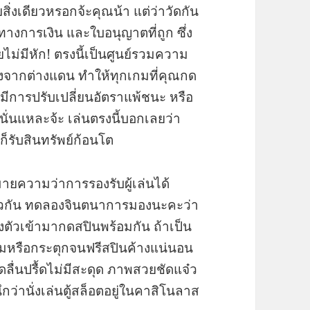
สิ่งเดียวหรอกจ้ะคุณน้า แต่ว่าวัดกัน
ทางการเงิน และใบอนุญาตที่ถูก ซึ่ง
ไม่มีหัก! ตรงนี้เป็นศูนย์รวมความ
รงจากต่างแดน ทำให้ทุกเกมที่คุณกด
มีการปรับเปลี่ยนอัตราแพ้ชนะ หรือ
นั่นแหละจ้ะ เล่นตรงนี้บอกเลยว่า
ก็รับสินทรัพย์ก้อนโต
ายความว่าการรองรับผู้เล่นได้
วกัน ทดลองจินตนาการมองนะคะว่า
ตัวเข้ามากดสปินพร้อมกัน ถ้าเป็น
ล่มหรือกระตุกจนฟรีสปินค้างแน่นอน
้ดลื่นปรื้ดไม่มีสะดุด ภาพสวยชัดแจ๋ว
กว่านั่งเล่นตู้สล็อตอยู่ในคาสิโนลาส