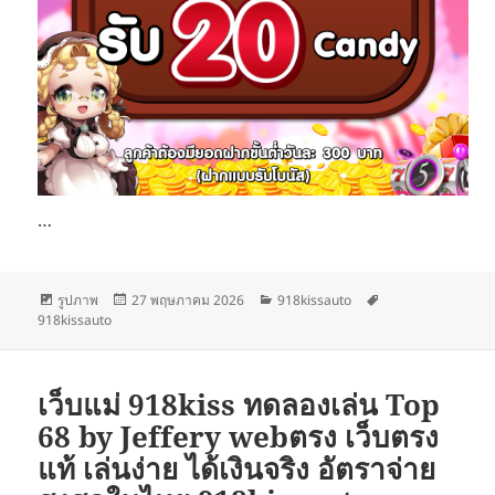
…
รูป
เขียน
หมวด
ป้าย
รูปภาพ
27 พฤษภาคม 2026
918kissauto
แบบ
เมื่อ
หมู่
กำกับ
918kissauto
เรื่อง
เว็บแม่ 918kiss ทดลองเล่น Top
68 by Jeffery webตรง เว็บตรง
แท้ เล่นง่าย ได้เงินจริง อัตราจ่าย