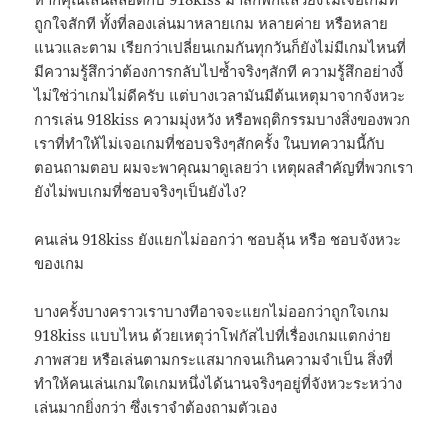
ถูกใจสักที ทั้งที่ลองเล่นมาหลายเกม หลายค่าย หรือหลาย
แนวและตาม เรียกว่าเปลี่ยนเกมกันทุกวันก็ยังไม่มีเกมไหนที่
มีความรู้สึกว่าต้องการกลับไปซ้ำจริงๆสักที ความรู้สึกอย่างงี้
ไม่ใช่ว่าเกมไม่ดีครับ แต่บางเวลามันมีต้นเหตุมาจากจังหวะ
การเล่น 918kiss ความมุ่งหวัง หรือพฤติกรรมบางสิ่งของพวก
เราที่ทำให้ไม่เจอเกมที่ชอบจริงๆสักครั้ง ในบทความนี้กับ
ตอนถามตอบ ผมจะพาคุณมาดูเลยว่า เหตุผลสำคัญที่พวกเรา
ยังไม่พบเกมที่ชอบจริงๆเป็นยังไง?
คนเล่น 918kiss ยังแยกไม่ออกว่า ชอบลุ้น หรือ ชอบจังหวะ
ของเกม
บางครั้งบางคราวเราบางทีอาจจะแยกไม่ออกว่าถูกใจเกม
918kiss แบบไหน ด้วยเหตุว่าโฟกัสไปที่เรื่องเกมแตกง่าย
ภาพสวย หรือเล่นตามกระแสมากจนเกินความจำเป็น สิ่งที่
ทำให้คนเล่นเกมใดเกมหนึ่งได้นานจริงๆอยู่ที่จังหวะระหว่าง
เล่นมากยิ่งกว่า ซึ่งเราจำต้องถามตัวเอง