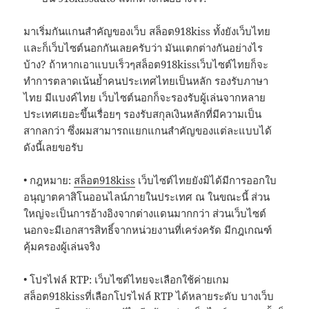
มาเริ่มกันแกนสำคัญของเว็บ สล็อต918kiss ทั้งยังเว็บไทย
และก็เว็บไซต์นอกกันเลยครับว่า มันแตกต่างกันอย่างไร
บ้าง? ถ้าหากเอาแบบเร็วๆสล็อต918kissเว็บไซต์ไทยก็จะ
ทำการตลาดเน้นย้ำคนประเทศไทยเป็นหลัก รองรับภาษา
ไทย มีแบงค์ไทย เว็บไซต์นอกก็จะรองรับผู้เล่นจากหลาย
ประเทศเยอะขึ้นเรื่อยๆ รองรับสกุลเงินหลักที่มีความเป็น
สากลกว่า ซึ่งผมสามารถแยกแกนสำคัญของแต่ละแบบได้
ดังนี้เลยขอรับ
• กฎหมาย:
สล็อต918kiss
เว็บไซต์ไทยยังมิได้มีการออกใบ
อนุญาตคาสิโนออนไลน์ภายในประเทศ ณ ในขณะนี้ ส่วน
ใหญ่จะเป็นการอ้างอิงจากต่างแดนมากกว่า ส่วนเว็บไซต์
นอกจะมีเอกสารสิทธิ์จากหน่วยงานที่เคร่งครัด มีกฎเกณฑ์
คุ้มครองผู้เล่นจริง
• โปรไฟล์ RTP: เว็บไซต์ไทยจะเลือกใช้ค่ายเกม
สล็อต918kissที่เลือกโปรไฟล์ RTP ได้หลายระดับ บางเว็บ