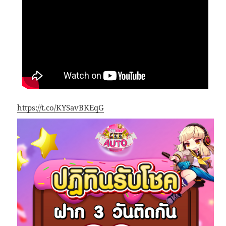
https://t.co/KYSavBKEqG