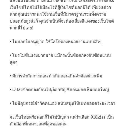
แล้วมันไม่แตกต่างกันมากสักเท่าไรนักเลยล่ะครับ 918kiss
เว็บไซต์ไทยไม่ได้มีอะไรที่สู้เว็บไซต์นอกมิได้ เพียงแต่ว่า
หากคุณปรารถนาใช้งานเว็บที่มีมาตรฐานรวมทั้งความ
ปลอดภัยสูงล่ะก็ คุณจำเป็นที่จะต้องเลี่ยงสีแดงของเว็บไซต์
พวกนี้ไปเลย!
• ไม่บอกใบอนุญาต ใช้โลโก้ของหน่วยงานแบบมั่วๆ
• โปรโมชั่นแรงมากมาย แม้กระนั้นข้อตกลงซับซ้อนแบบ
สุดๆ
• มีการจำกัดการถอน ถ้าเกิดถอนเกินจำต้องฝากเพิ่ม
• แปลงข้อตกลงย้อนไป/ล็อกบัญชีตอนมองเห็นยอดใหญ่
• ไม่มีอุปกรณ์จำกัดตนเอง สนับสนุนให้เบทตลอดระยะเวลา
จะเว็บไทยหรือนอกก็ไม่ใช่ปัญหา แต่ว่าเลือก 918kiss เป็น
ตัวเลือกที่เหมาะสมที่สุดของคุณ