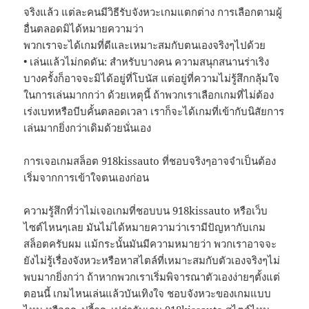
จริงแล้ว แต่ละคนมีวิธีรับจังหวะเกมแตกต่าง การเลือกตามผู้
อื่นตลอดมิได้หมายความว่า
พวกเราจะได้เกมที่ดีและเหมาะสมกับตนเองจริงๆไปด้วย
• เล่นแล้วไม่กดดัน: สำหรับบางคน ความสนุกสนานร่าเริง
บางครั้งก็อาจจะมิได้อยู่ที่โบนัส แต่อยู่ที่ความไม่รู้สึกกลุ้มใจ
ในการเล่นมากกว่า ด้วยเหตุนี้ ถ้าพวกเราเลือกเกมที่ไม่ต้อง
เร่งเบทหรือบีบคั้นตลอดเวลา เราก็จะได้เกมที่เข้ากับนิสัยการ
เล่นมากยิ่งกว่าเดิมด้วยนั่นเอง
การเจอเกมสล็อต 918kissauto ที่ชอบจริงๆอาจจำเป็นต้อง
เริ่มจากการเข้าใจตนเองก่อน
ความรู้สึกที่ว่าไม่เจอเกมที่ชอบบน 918kissauto หรือเว็บ
ไซต์ไหนๆเลย มันไม่ได้หมายความว่าเรามีปัญหากับเกม
สล็อตครับผม แม้กระนั้นมันมีความหมายว่า พวกเราอาจจะ
ยังไม่รู้เรื่องจังหวะหรือหาสไตล์ที่เหมาะสมกับตัวเองจริงๆไม่
พบมากยิ่งกว่า ถ้าหากพวกเราเริ่มพิจารณาตัวเองง่ายๆตั้งแต่
ตอนนี้ เกมไหนเล่นแล้วบันเทิงใจ ชอบจังหวะของเกมแบบ