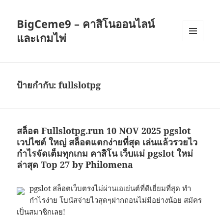
BigCeme9 – คาสิโนออนไลน์
และเกมไพ่
เมนู
และวิด
เจ็ต
ป้ายกำกับ:
fullslotpg
สล็อต Fullslotpg.run 10 NOV 2025 pgslot
เวปไซต์ ใหญ่ สล็อตแตกง่ายที่สุด เล่นแล้วรวยไว
กำไรจัดเต็มทุกเกม คาสิโน เว็บแม่ pgslot ใหม่
ล่าสุด Top 27 by Philomena
pgslot สล็อตเว็บตรงไม่ผ่านเอเย่นต์ที่ดีเยี่ยมที่สุด ทำ
กำไรง่าย โบนัสจ่ายไวสุดๆฝากถอนไม่มีอย่างน้อย สมัคร
เป็นสมาชิกเลย!