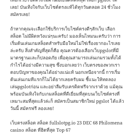
เลย! บันเทิงใจกับเว็บไซต์ตรงแท้ได้ทุกวันตลอด 24 ชั่วโมง
สมัครเลย!
ถ้าหากคุณจะเลือกใช้บริการเว็บไซต์ตรงดีๆสักเว็บ เลือก
สล็อต ไม่มีผิดหวังแน่ๆนะครับ! มองเห็นไหมนะครับว่า การ
เริ่มต้นเล่นเกมสล็อตสำหรับมือใหม่ไม่ใช่เรื่องยากอะไรเลย
ล่ะครับ สิ่งสำคัญที่สุดก็คือ คุณควรต้องเลือกเว็บpgslotที่มี
มาตรฐานและก็ปลอดภัย เพื่อคุณสามารถเล่นเกมรวมทั้งได้
กำไรได้อย่างมีความสุข ซึ่งบอกเลยว่า เว็บตรงของพวกเรา
ตอบปัญหาของคุณได้อย่างแน่แท้ นอกเหนือจากนี้ การเริ่ม
ต้นเล่นเกมทีแรกก็ไม่ได้ยากเลยครับผม ชี้แนะให้ทดลอง
เล่นpgslotก่อน และอย่าลืมรับเครดิตฟรีจากเราด้วย แม้คุณ
พร้อมบันเทิงใจกับเกมสล็อตที่ดีเยี่ยมที่สุดบนเว็บไซต์ตรงที่
เหมาะสมที่สุดแล้วล่ะก็ สมัครเป็นสมาชิกใหม่ pgslot ได้แล้ว
วันนี้ สมัครฟรี ลองเลย!
เว็บตรงสล็อต สล็อต fullslotpg.io 23 DEC 68 Philomena
casino สล็อต ที่ฮิตที่สุด Top 67