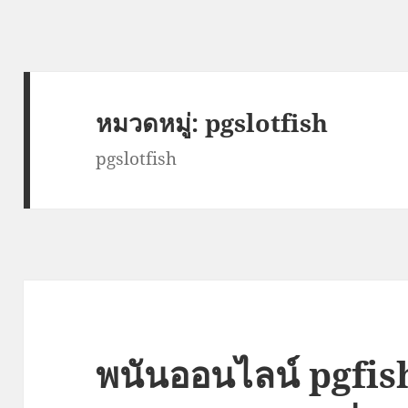
หมวดหมู่:
pgslotfish
pgslotfish
พนันออนไลน์ pgfish