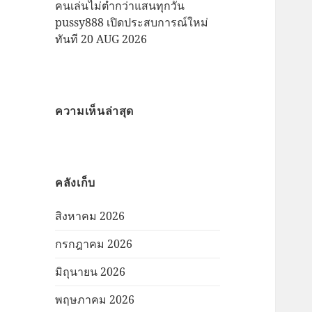
คนเล่นไม่ต่ำกว่าแสนทุกวัน
pussy888 เปิดประสบการณ์ใหม่
ทันที 20 AUG 2026
ความเห็นล่าสุด
คลังเก็บ
สิงหาคม 2026
กรกฎาคม 2026
มิถุนายน 2026
พฤษภาคม 2026