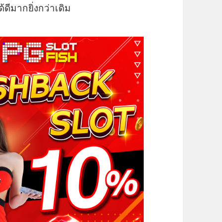
ีมากยิ่งกว่าเดิม