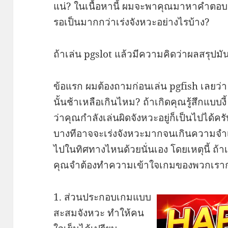
แน่? ในเนื้อหานี้ ผมจะพาคุณมาหาคำตอบเ
รอเป็นมากกว่าเร่งจังหวะอย่างไรบ้าง?
ถ้าเล่น pgslot แล้วมีความคิดว่าผลสรุปมัน
ข้อแรก ผมต้องถามก่อนเล่น pgfish เลยว่า
นั้นช้าเหลือเกินไหม? ถ้าเกิดคุณรู้สึกแบบง
ว่าคุณกำลังเล่นผิดจังหวะอยู่ก็เป็นไปได้ครั
บางทีอาจจะเร่งจังหวะมากจนเกินความจำเป
ไปในทิศทางไหนด้วยนั่นเอง โดยเหตุนี้ ถ้าเก
คุณจำต้องทำความเข้าใจเกมของพวกเรา
1. ส่วนประกอบเกมแบบ
สะสมจังหวะ ทำให้คน