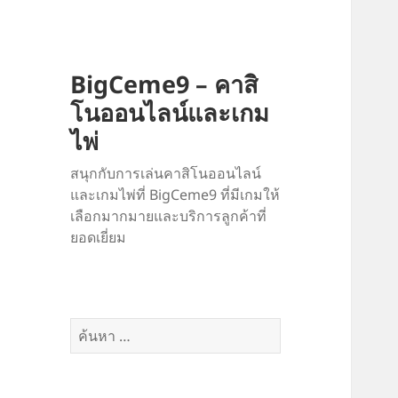
BigCeme9 – คาสิ
โนออนไลน์และเกม
ไพ่
สนุกกับการเล่นคาสิโนออนไลน์
และเกมไพ่ที่ BigCeme9 ที่มีเกมให้
เลือกมากมายและบริการลูกค้าที่
ยอดเยี่ยม
ค้นหา
สำหรับ: