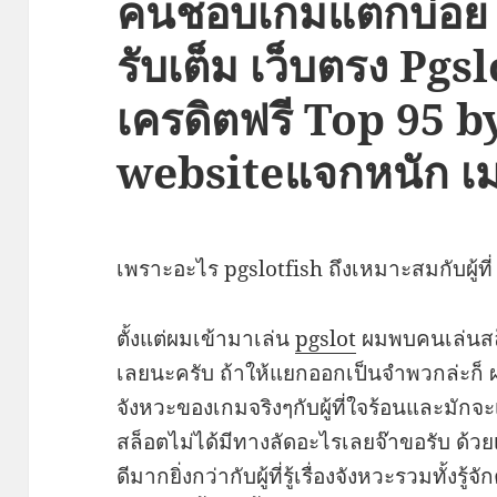
คนชอบเกมแตกบ่อย เข้
รับเต็ม เว็บตรง Pg
เครดิตฟรี Top 95 b
websiteแจกหนัก เม
เพราะอะไร pgslotfish ถึงเหมาะสมกับผู้ที่ 
ตั้งแต่ผมเข้ามาเล่น
pgslot
ผมพบคนเล่นส
เลยนะครับ ถ้าให้แยกออกเป็นจำพวกล่ะก็ ผม
จังหวะของเกมจริงๆกับผู้ที่ใจร้อนและมักจะ
สล็อตไม่ได้มีทางลัดอะไรเลยจ๊าขอรับ ด้วยเ
ดีมากยิ่งกว่ากับผู้ที่รู้เรื่องจังหวะรวมทั้ง