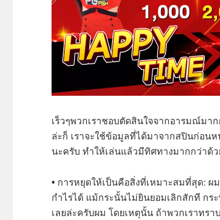
เร็วๆพวกเราชอบตัดสินใจจากอารมณ์มากก
ล่ะก็ เราจะใช้ข้อมูลที่ได้มาจากสปินก่อ
นะครับ ทำให้เล่นแล้วมีทิศทางมากกว่าด้ว
• การหยุดให้เป็นคือสิ่งที่เหมาะสมที่สุ
กำไรได้ แม้กระนั้นไม่ยินยอมเลิกสักที กระท
เลยล่ะครับผม โดยเหตุนั้น ถ้าพวกเราทร