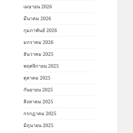
เมษายน 2026
มีนาคม 2026
กุมภาพันธ์ 2026
มกราคม 2026
ธันวาคม 2025
พฤศจิกายน 2025
ตุลาคม 2025
กันยายน 2025
สิงหาคม 2025
กรกฎาคม 2025
มิถุนายน 2025