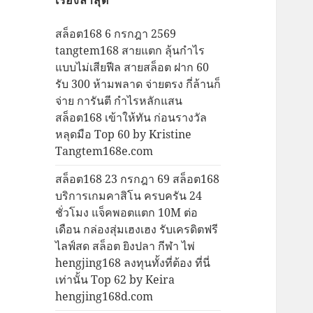
เรื่องล่าสุด
สล็อต168 6 กรกฎา 2569
tangtem168 สายแตก ลุ้นกำไร
แบบไม่เสียฟีล สายสล็อต ฝาก 60
รับ 300 ห้ามพลาด จ่ายตรง กี่ล้านก็
จ่าย การันตี กำไรหลักแสน
สล็อต168 เข้าให้ทัน ก่อนรางวัล
หลุดมือ Top 60 by Kristine
Tangtem168e.com
สล็อต168 23 กรกฎา 69 สล็อต168
บริการเกมคาสิโน ครบครัน 24
ชั่วโมง แจ็คพอตแตก 10M ต่อ
เดือน กล่องสุ่มเฮงเฮง รับเครดิตฟรี
ไลฟ์สด สล็อต ยิงปลา กีฬา ไพ่
hengjing168 ลงทุนทั้งที่ต้อง ที่นี่
เท่านั้น Top 62 by Keira
hengjing168d.com