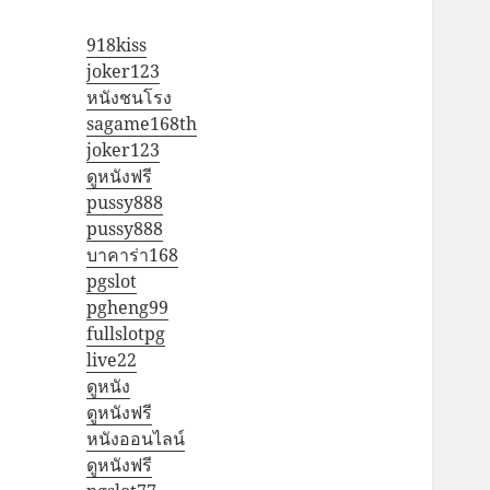
918kiss
joker123
หนังชนโรง
sagame168th
joker123
ดูหนังฟรี
pussy888
pussy888
บาคาร่า168
pgslot
pgheng99
fullslotpg
live22
ดูหนัง
ดูหนังฟรี
หนังออนไลน์
ดูหนังฟรี