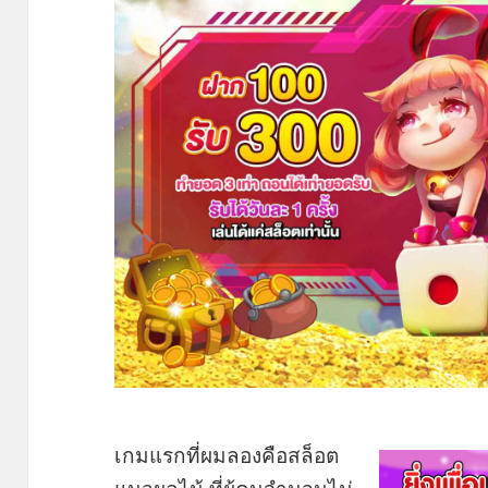
เกมแรกที่ผมลองคือสล็อต