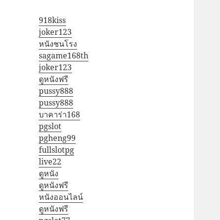
918kiss
joker123
หนังชนโรง
sagame168th
joker123
ดูหนังฟรี
pussy888
pussy888
บาคาร่า168
pgslot
pgheng99
fullslotpg
live22
ดูหนัง
ดูหนังฟรี
หนังออนไลน์
ดูหนังฟรี