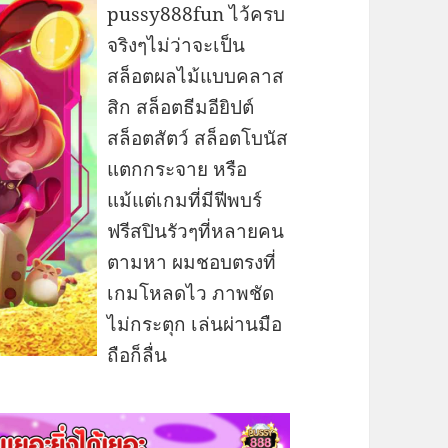
pussy888fun ไว้ครบ
จริงๆไม่ว่าจะเป็น
สล็อตผลไม้แบบคลาส
สิก สล็อตธีมอียิปต์
สล็อตสัตว์ สล็อตโบนัส
แตกกระจาย หรือ
แม้แต่เกมที่มีฟีพบร์
ฟรีสปินรัวๆที่หลายคน
ตามหา ผมชอบตรงที่
เกมโหลดไว ภาพชัด
ไม่กระตุก เล่นผ่านมือ
ถือก็ลื่น