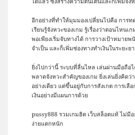
ได้แล้ว ซึ่งสร้างความตื่นเต้นและก็เพิ่มจ
อีกอย่างที่ทำให้มุมมองเปลี่ยนไปคือ การท
เรียนรู้จังหวะของเกม รู้เรื่องว่าตอนไหนเ
พอเพียงเริ่มจับทางได้ การวางเป้าหมายพนั
จำเป็น และก็เพิ่มช่องทางทำเงินในระยะย
ยิ่งไปกว่านี้ ระบบที่ลื่นไหล เล่นผ่านมือถ
พลาดจังหวะสำคัญของเกม ยิ่งเล่นยิ่งคิดว่า 
อย่างเดียว แต่ขึ้นอยู่กับการสังเกต การเลือ
เงินอย่างมีแผนการด้วย
pussy888 รวมเกมฮิต เว็บสล็อตแท้ ไม่มีอย
ง่ายแตกหนัก