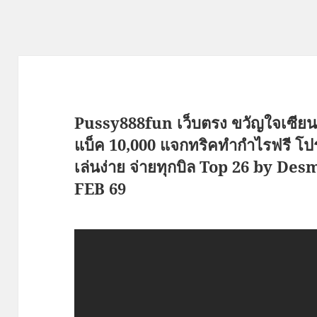
Pussy888fun เว็บตรง ขวัญใจเซี
แบ็ค 10,000 แจกทริคทำกำไรฟรี โ
เล่นง่าย จ่ายทุกบิล Top 26 by D
FEB 69