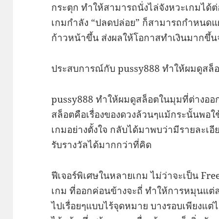
กระตุก ทำให้สามารถนั่งไล่จังหวะเกมได้ต่
เกมกำลัง “ปลดปล่อย” ก็สามารถกำหนดแผ
ก้าวหน้าขึ้น ส่งผลให้โอกาสทำเงินมากขึ้น
ประสบการณ์กับ pussy888 ทำให้ผมดูสล็อ
pussy888 ทำให้ผมดูสล็อตในมุมที่ต่างออ
สล็อตคือเรื่องของดวงล้วนๆแม้กระนั้นพอใช
เกมอย่างตั้งใจ กลับได้มาพบว่ามีรายละเอ
รับรางวัลได้มากกว่าที่คิด
ฟีเจอร์พิเศษในหลายเกม ไม่ว่าจะเป็น Free
เกม ที่ออกค่อนข้างจะถี่ ทำให้การหมุนแต่ละ
ไปเรื่อยๆแบบไร้จุดหมาย บางรอบเพียงแต่ไ