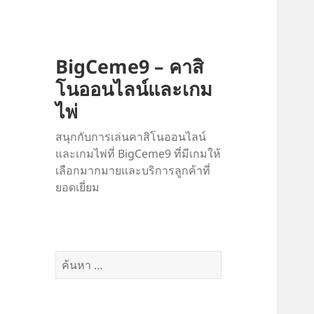
BigCeme9 – คาสิ
โนออนไลน์และเกม
ไพ่
สนุกกับการเล่นคาสิโนออนไลน์
และเกมไพ่ที่ BigCeme9 ที่มีเกมให้
เลือกมากมายและบริการลูกค้าที่
ยอดเยี่ยม
ค้นหา
สำหรับ: