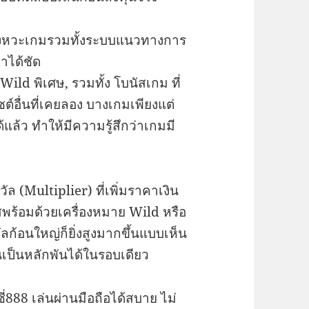
งจังหวะเกมรวมทั้งระบบแนวทางการ
าได้ชัด
Wild พิเศษ, รวมทั้ง โบนัสเกม ที่
ต์อื่นที่เคยลอง บางเกมเพียงแต่
แล้ว ทำให้มีความรู้สึกว่าเกมมี
ัล (Multiplier) ที่เพิ่มราคาเงิน
สพร้อมด้วยเครื่องหมาย Wild หรือ
ลก้อนใหญ่ก็ยิ่งสูงมากขึ้นแบบเห็น
ยนเป็นหลักพันได้ในรอบเดียว
ซี่888 เล่นผ่านมือถือได้สบาย ไม่