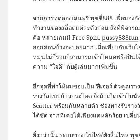
จากการทดลองเล่นฟรี พุซซี่888 เพื่อมอ
ทำงานของสล็อตแต่ละตัวก่อน สิ่งที่พิจารณ
คือ หลายเกมมี Free Spin,
pussy888fun
ออกค่อนข้างจะบ่อยมาก เมื่อเทียบกับเว็บไซ
หมุนไม่กี่รอบก็สามารถเข้าโหมดฟรีสปินได้
ความ “ใจดี” กับผู้เล่นมากเพิ่มขึ้น
อีกจุดที่ทำให้ผมชอบเป็น ฟีเจอร์ ตัวคูณรางว
รางวัลแบบก้าวกระโดด ยิ่งถ้าเกิดเข้าโบนั
Scatter พร้อมกันหลายตัว ช่องทางรับรางวั
ได้ชัด จากที่เคยได้เพียงแค่หลักร้อย เปลี่
ยิ่งกว่านั้น ระบบของเว็บไซต์ยังลื่นไหล พุซ