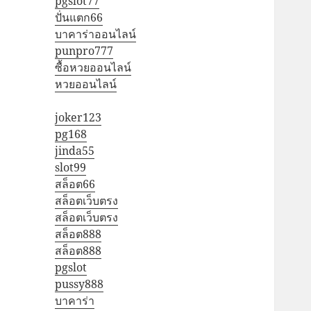
pgslot77
ปั่นแตก66
บาคาร่าออนไลน์
punpro777
ซื้อหวยออนไลน์
หวยออนไลน์
joker123
pg168
jinda55
slot99
สล็อต66
สล็อตเว็บตรง
สล็อตเว็บตรง
สล็อต888
สล็อต888
pgslot
pussy888
บาคาร่า