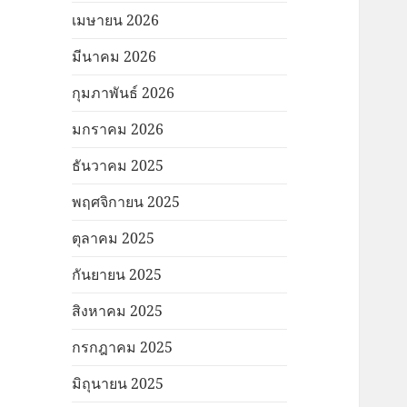
เมษายน 2026
มีนาคม 2026
กุมภาพันธ์ 2026
มกราคม 2026
ธันวาคม 2025
พฤศจิกายน 2025
ตุลาคม 2025
กันยายน 2025
สิงหาคม 2025
กรกฎาคม 2025
มิถุนายน 2025