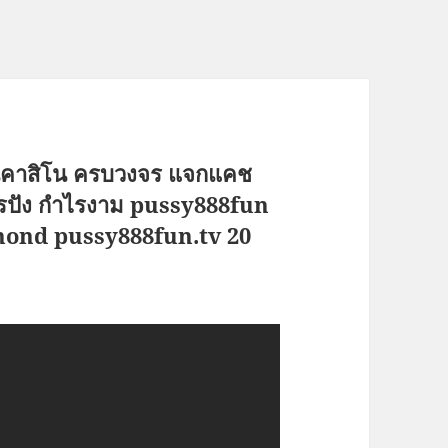
ยนคาสิโน ครบวงจร แจกแคช
ปรปัง กำไรงาม pussy888fun
esmond pussy888fun.tv 20