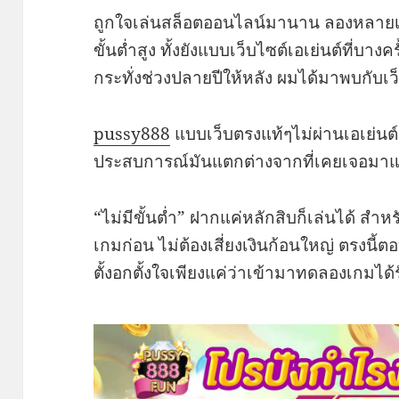
ถูกใจเล่นสล็อตออนไลน์มานาน ลองหลายเว
ขั้นต่ำสูง ทั้งยังแบบเว็บไซต์เอเย่นต์ที่บาง
กระทั่งช่วงปลายปีให้หลัง ผมได้มาพบกับเว
pussy888
แบบเว็บตรงแท้ๆไม่ผ่านเอเย่นต
ประสบการณ์มันแตกต่างจากที่เคยเจอมา
“ไม่มีขั้นต่ำ” ฝากแค่หลักสิบก็เล่นได้ 
เกมก่อน ไม่ต้องเสี่ยงเงินก้อนใหญ่ ตรงนี้ต
ตั้งอกตั้งใจเพียงแค่ว่าเข้ามาทดลองเกมได