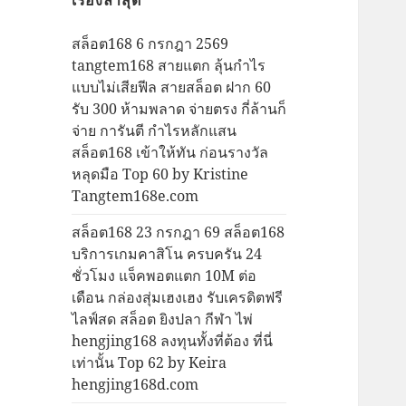
เรื่องล่าสุด
สล็อต168 6 กรกฎา 2569
tangtem168 สายแตก ลุ้นกำไร
แบบไม่เสียฟีล สายสล็อต ฝาก 60
รับ 300 ห้ามพลาด จ่ายตรง กี่ล้านก็
จ่าย การันตี กำไรหลักแสน
สล็อต168 เข้าให้ทัน ก่อนรางวัล
หลุดมือ Top 60 by Kristine
Tangtem168e.com
สล็อต168 23 กรกฎา 69 สล็อต168
บริการเกมคาสิโน ครบครัน 24
ชั่วโมง แจ็คพอตแตก 10M ต่อ
เดือน กล่องสุ่มเฮงเฮง รับเครดิตฟรี
ไลฟ์สด สล็อต ยิงปลา กีฬา ไพ่
hengjing168 ลงทุนทั้งที่ต้อง ที่นี่
เท่านั้น Top 62 by Keira
hengjing168d.com