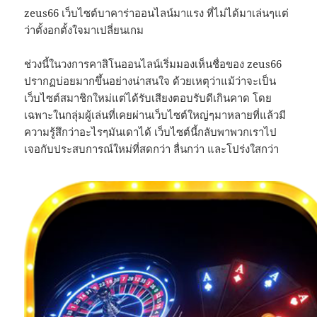
zeus66 เว็บไซต์บาคาร่าออนไลน์มาแรง ที่ไม่ได้มาเล่นๆแต่
ว่าตั้งอกตั้งใจมาเปลี่ยนเกม
ช่วงนี้ในวงการคาสิโนออนไลน์เริ่มมองเห็นชื่อของ zeus66
ปรากฏบ่อยมากขึ้นอย่างน่าสนใจ ด้วยเหตุว่าแม้ว่าจะเป็น
เว็บไซต์สมาชิกใหม่แต่ได้รับเสียงตอบรับดีเกินคาด โดย
เฉพาะในกลุ่มผู้เล่นที่เคยผ่านเว็บไซต์ใหญ่ๆมาหลายที่แล้วมี
ความรู้สึกว่าอะไรๆมันเดาได้ เว็บไซต์นี้กลับพาพวกเราไป
เจอกับประสบการณ์ใหม่ที่สดกว่า ลื่นกว่า และโปร่งใสกว่า