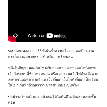
ระบบเกมของ zeus66 ที่เน้นย้ำความเร็ว ความเสถียรภาพ
และก็ความหลากหลายสำหรับการเลือกเล่น
หนึ่งในปัญหาของเว็บไซต์เว็บสล็อต บาคาร่าออนไลน์หลาย
เจ้าคือระบบที่ช้า โหลดนาน หรือเวลาเล่นแล้วไพ่ค้าง จังหวะ
สะดุดจนหมดอารมณ์ แต่ เว็บสล็อต เว็บไซต์สล็อต เป็นเยี่ยม
ในไม่กี่เว็บที่กล้ากล่าวว่าเขาลงทุนกับระบบจริงๆ
• หน้าจอโหลดไวมาก เข้าเกมได้ในทันทีไม่ต้องรอหลายขั้น
ตอน