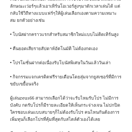
ลักษณะเว่อร์ๆแล้วเอาเทิร์นโอเวอร์สูงๆมาดักเวลาเล่นได้ แต่
กลับใช้วิถีทางแบบแฟร์ๆให้ผู้เล่นเลือกเองตามความเหมาะ
สม ยกตัวอย่างเช่น
• โบนัสฝากคราวแรกสำหรับสมาชิกใหม่แบบไม่ติดเทิร์นสูง
• คืนยอดเสียรายสัปดาห์อัตโนมัติ ไม่ต้องกดเอง
• โปรโมชั่นฝากต่อเนื่องรับโบนัสพิเศษในวันแล้ววันเล่า
• กิจกรรมแจกเครดิตฟรีรายเดือนโดยสุ่มจากยูสเซอร์ที่มีการ
ขยับเขยื้อนจริง
ผู้เล่นzeus66 สามารถเลือกได้ว่าจะรับไหมรับโปร ไม่มีการ
บังคับ กดรับโปรก็มีรายละเอียดให้เห็นกระจ่างเจน ไม่ปกปิด
ใครชอบเล่นแบบสบายๆก็ไม่ต้องรับโปร คนไหนกันต้องการ
เพิ่มทุนก็เลือกโปรที่คุ้มที่สุดกับสไตล์ตัวเองได้เลย