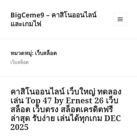
BigCeme9 – คาสิโนออนไลน์
และเกมไพ่
เมนู
และวิด
เจ็ต
หมวดหมู่:
เว็บสล็อต
เว็บสล็อต
คาสิโนออนไลน์ เว็บใหญ่ ทดลอง
เล่น Top 47 by Ernest 26 เว็บ
สล็อต เว็บตรง สล็อตเครดิตฟรี
ล่าสุด รับง่าย เล่นได้ทุกเกม DEC
2025