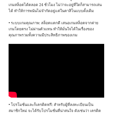
เกมสล็อตได้ตลอด 24 ชั่วโมง ไม่ว่าจะอยู่ที่ใดก็สามารถเล่น
ได้ ทำให้การพนันไม่จำกัดอยู่แค่ในคาสิโนแบบดั้งเดิม
• ระบบเกมคุณภาพ: สล็อตแตกดี เสนอเกมสล็อตจากค่าย
เกมโดยตรง ไม่ผ่านตัวแทน ทำให้มั่นใจได้ในเรื่องของ
คุณภาพรวมทั้งความมีประสิทธิภาพของเกม
• โปรโมชั่นและก็เครดิตฟรี: สำหรับผู้ที่ลงทะเบียนเป็น
สมาชิกใหม่ จะได้รับโปรโมชั่นที่น่าสนใจ ดังเช่นว่า เครดิต