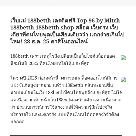
กำกับ
เว็บแม่ 188betth เครดิตฟรี Top 96 by Mitch
188betth 188betth.shop สล็อต เว็บตรง เว็บ
เดียวที่คนไทยพูดเป็นเสียงเดียวว่า แตกง่ายเกินไป
ไหม! 28 ธ.ค. 25 คาสิโนออนไลน์
188betth เพราะเหตุไรถึงเปลี่ยนเป็นเว็บไซต์สล็อตยอด
นิยมในปี 2025 ที่คนไทยเทใจให้เยอะที่สุด
ในช่วงปี 2025 ก่อนหน้านี้ วงการเกมสล็อตออนไลน์มีการ
แข่งขันกันสูงมากมาย แต่ว่า
188betth
กลับทะยานขึ้น
มาเป็นเยี่ยมในเว็บ188betthที่คนไทยพูดถึงเยอะที่สุด ไม่ใช่
แค่เนื่องจากเค้าหน้าเว็บ188betมองนำสมัย แต่ว่าเนื่องจาก
ว่า ประสบการณ์การใช้แรงงานที่ให้ความรู้สึกโปรจริง
บริการจริง และแตกจริง แบบที่คนไหนได้ทดลองก็จำต้อง
บอกต่อ