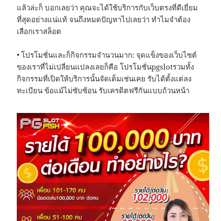
แล้วล่ะก็ บอกเลยว่า คุณจะได้ใช้บริการกับเว็บตรงที่ดีเยี่ยม
ที่สุดอย่างแน่แท้ จนถึงหมดปัญหาไปเลยว่า ทำไมจำต้อง
เลือกเราสล็อต
• โปรโมชั่นและก็กิจกรรมจำนวนมาก: จุดแข็งของเว็บไซต์
ของเราที่ไม่เปลี่ยนแปลงเลยก็คือ โปรโมชั่นpgslotรวมทั้ง
กิจกรรมที่เปิดให้บริการนั้นจัดเต็มเช่นเคย รับได้ตั้งแต่ลง
ทะเบียน ข้อแม้ไม่ซับซ้อน รับเครดิตฟรีกันแบบถ้วนหน้า