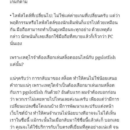
เกมก็ตาม
• ไลฟ์สไตล์ที่เปลี่ยนไป: ไม่ใช่แค่ค่ายเกมที่เปลี่ยนครับ แต่ว่า
พฤติกรรมหรือไลฟ์สไตล์ของนักเดิมพันก็แปรไปด้วยเหมือน
กัน มือถือสามารถทำเป็นดูเหมือนจะทุกอย่าง ด้วยเหตุดัง
กล่าว นักพนันก็เลยเลือกใช้มือถือที่สบายแล้วก็เร็วกว่า PC
นั่นเอง
เพราะเหตุไรจำต้องเลือกเล่นสล็อตออนไลน์กับ pgslotfish
แค่นั้น?
แน่ๆครับว่า การกลับมาของ สล็อต ทำให้คนไม่ใช่น้อยเสนอ
คำถามแน่ๆ เพราะเหตุใดจำเป็นต้องเลือกมาเล่นเกมสล็อต
กับเรา pgslotfish กันด้วย? อันดับแรก ผมจำต้องบอกก่อน
ว่า พวกเราไม่เคยหายไปไหนเลยค่ะนะครับ เพียงแต่ว่ามีการ
เปลี่ยนแปลงชื่อโดเมนบ้าง มีการพัฒนาและปรับแต่งหน้า
เว็บไซต์บ้าง ทำให้คนจำนวนไม่น้อยบางทีอาจจะไม่ได้เห็น
เราในชื่อนี้ แม้กระนั้นในเมื่อกลับมาใช้ชื่อนี้แล้วล่ะก็ บอกเลย
ว่า คุณจะได้ใช้บริการกับเว็บตรงที่เยี่ยมที่สุดอย่างแน่แท้ จน