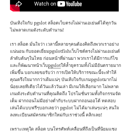
บันเทิงใจกับ pgslot สล็อตเว็บตรงไม่ผ่านเอเย่นต์ได้ทุกวัน
ไม่พลาดเกมดังระดับตำนาน!
เรา สล็อต มั่นใจว่า เวลานี้หลายๆคนต้องคิดถึงพวกเราอย่าง
แน่นอน กับยอดเยี่ยมpgslotfishเว็บไซต์ตรงไม่ผ่านเอเย่นต์
ลำดับต้นๆในไทย ก่อนหน้าที่ผ่านมา พวกเราได้มีการแก้ไข
และก็พัฒนาหน้าเว็บ
pgslot
ให้ล้ำยุครวมทั้งไม่มีอันตรายมาก
เพิ่มขึ้น บอกเลยขอรับว่า การเปิดให้บริการขณะนี้จะทำให้
คุณตรึงใจมากกว่าเดิมแน่ๆ บันเทิงใจกับเกมpgslotมากไม่
น้อยเลยทีเดียวได้วันแล้ววันเล่า มีเกมให้เลือกมาก ไม่พลาด
เกมดังระดับตำนานที่คุณคิดถึง โปรโมชั่นรวมทั้งกิจกรรมจัด
เต็ม ฝากถอนไม่มีอย่างต่ำกับระบบฝากถอนออโต้ ทดสอบ
เล่นได้แบบฟรีๆบอกเลยว่า pgslot ไม่ได้มาเล่นๆแน่ๆ สนใจ
ลงทะเบียนสมัครสมาชิกใหม่กับเราช่วงนี้ คลิกเลย!
เพราะเหตุใด สล็อต บนโทรศัพท์เคลื่อนที่ถึงเป็นที่นิยมแซง