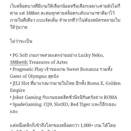
เว็บสล็อตบางที่มีเกมให้เลือกน้อยหรือเลือกเฉพาะค่ายดังไม่กี่
ค่าย แต่ 188bet สะสมทุกค่ายสล็อตระดับนานาชาติมาไว้
ภายในที่เดียว แบบจัดเต็ม จำพวกที่ว่าไม่ต้องสมัครหลายเว็บ
ให้วุ่นวาย
ไม่ว่าจะเป็น
• PG Soft เกมภาพสวยแตกง่ายอย่าง Lucky Neko,
188betth
Treasures of Aztec
• Pragmatic Play เจ้าของเกม Sweet Bonanza รวมทั้ง
Gates of Olympus สุดปัง
• JILI Slot ที่มาแรงมากมายในไทย อีกทั้ง Roma X, Golden
Empire
• Joker Gaming กับเกมยอดฮิตชั่วนิจนิรันดร์อย่าง ROMA
• SpadeGaming, CQ9, SlotXO, Red Tiger และก็อีกเยอะ
แยะ
แค่หนึ่งคลิกก็เข้าถึงโลกของสล็อตกว่า 1,000+ เกม ได้โดย