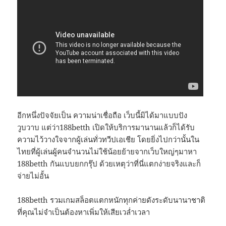
อีกหนึ่งปัจจัยเป็น ความน่าเชื่อถือ เว็บนี้มิได้มาแบบปัง
วูบวาบ แต่ว่า188betth เปิดให้บริการมานานแล้วก็ได้รับ
ความไว้วางใจจากผู้เล่นทั่วทวีปเอเชีย โดยยิ่งไปกว่านั้นใน
ไทยที่ผู้เล่นผู้คนจำนวนไม่ใช้น้อยย้ายจากเว็บใหญ่ๆมาหา
188betth กันแบบยกกรุ๊ป ด้วยเหตุว่าที่นี่แตกง่ายจริงและก็
จ่ายไม่อั้น
188betth รวมเกมสล็อตแตกหนักทุกค่ายดังระดับนานาชาติ
ที่คุณไม่จำเป็นต้องหาเพิ่มให้เสียเวล่ำเวลา