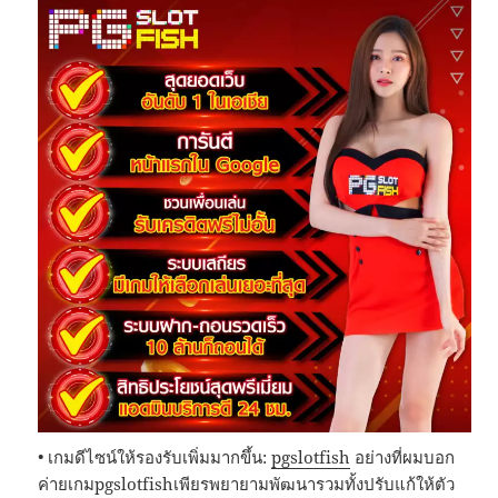
• เกมดีไซน์ให้รองรับเพิ่มมากขึ้น:
pgslotfish
อย่างที่ผมบอก
ค่ายเกมpgslotfishเพียรพยายามพัฒนารวมทั้งปรับแก้ให้ตัว