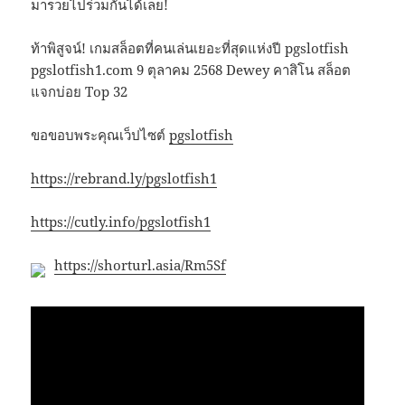
มารวยไปร่วมกันได้เลย!
ท้าพิสูจน์! เกมสล็อตที่คนเล่นเยอะที่สุดแห่งปี pgslotfish
pgslotfish1.com 9 ตุลาคม 2568 Dewey คาสิโน สล็อต
แจกบ่อย Top 32
ขอขอบพระคุณเว็ปไซต์
pgslotfish
https://rebrand.ly/pgslotfish1
https://cutly.info/pgslotfish1
https://shorturl.asia/Rm5Sf