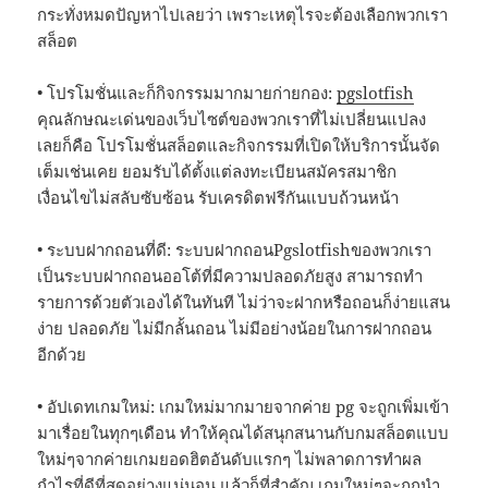
กระทั่งหมดปัญหาไปเลยว่า เพราะเหตุไรจะต้องเลือกพวกเรา
สล็อต
• โปรโมชั่นและก็กิจกรรมมากมายก่ายกอง:
pgslotfish
คุณลักษณะเด่นของเว็บไซต์ของพวกเราที่ไม่เปลี่ยนแปลง
เลยก็คือ โปรโมชั่นสล็อตและกิจกรรมที่เปิดให้บริการนั้นจัด
เต็มเช่นเคย ยอมรับได้ตั้งแต่ลงทะเบียนสมัครสมาชิก
เงื่อนไขไม่สลับซับซ้อน รับเครดิตฟรีกันแบบถ้วนหน้า
• ระบบฝากถอนที่ดี: ระบบฝากถอนPgslotfishของพวกเรา
เป็นระบบฝากถอนออโต้ที่มีความปลอดภัยสูง สามารถทำ
รายการด้วยตัวเองได้ในทันที ไม่ว่าจะฝากหรือถอนก็ง่ายแสน
ง่าย ปลอดภัย ไม่มีกลั้นถอน ไม่มีอย่างน้อยในการฝากถอน
อีกด้วย
• อัปเดทเกมใหม่: เกมใหม่มากมายจากค่าย pg จะถูกเพิ่มเข้า
มาเรื่อยในทุกๆเดือน ทำให้คุณได้สนุกสนานกับกมสล็อตแบบ
ใหม่ๆจากค่ายเกมยอดฮิตอันดับแรกๆ ไม่พลาดการทำผล
กำไรที่ดีที่สุดอย่างแน่นอน แล้วก็ที่สำคัญ เกมใหม่ๆจะถูกนำ