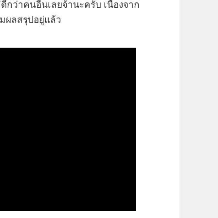
ีกว่าคนอื่นเลยจ้านะครับ เนื่องจาก
มผลสรุปอยู่แล้ว