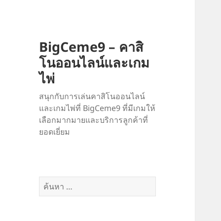
BigCeme9 – คาสิ
โนออนไลน์และเกม
ไพ่
สนุกกับการเล่นคาสิโนออนไลน์
และเกมไพ่ที่ BigCeme9 ที่มีเกมให้
เลือกมากมายและบริการลูกค้าที่
ยอดเยี่ยม
ค้นหา
สำหรับ: