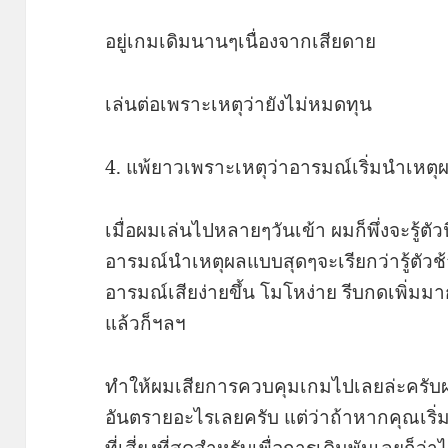
อยู่เกมเดิมนานๆเนื่องจากเสียดาย
เล่นต่อเพราะเหตุว่ายังไม่หมดทุน
4. แพ้ยาวเพราะเหตุว่าอารมณ์เริ่มนำเหตุ
เมื่อผมเล่นไปหลายๆวันเข้า ผมก็พึ่งจะรู้ตั
อารมณ์นำเหตุผลแบบสุดๆจะเรียกว่ารู้ตัวช้าก
อารมณ์เสียง่ายขึ้น โมโหง่าย รีบกดเพิ่มม
แล้วก็ฯลฯ
ทำให้ผมเสียการควบคุมเกมไปเลยล่ะครับผม
อันตรายอะไรเลยครับ แต่ว่าถ้าหากคุณเริ่ม
ที่เสี่ยงที่สุดสำหรับเพื่อการเดิมพันเลยก็ว่า