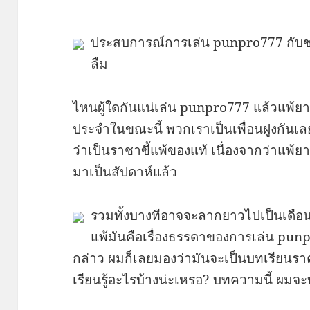
ประสบการณ์การเล่น punpro777 กับช่ว
ลืม
ไหนผู้ใดกันแน่เล่น punpro777 แล้วแพ้ยาว
ประจำในขณะนี้ พวกเราเป็นเพื่อนฝูงกันเล
ว่าเป็นราชาขี้แพ้ของแท้ เนื่องจากว่าแพ้
มาเป็นสัปดาห์แล้ว
รวมทั้งบางทีอาจจะลากยาวไปเป็นเดือนด
แพ้มันคือเรื่องธรรดาของการเล่น punpr
กล่าว ผมก็เลยมองว่ามันจะเป็นบทเรียนราคา
เรียนรู้อะไรบ้างน่ะเหรอ? บทความนี้ ผม