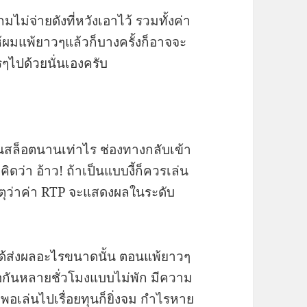
ไม่จ่ายดังที่หวังเอาไว้ รวมทั้งค่า
ห้ผมแพ้ยาวๆแล้วก็บางครั้งก็อาจจะ
ไปด้วยนั่นเองครับ
ล่นสล็อตนานเท่าไร ช่องทางกลับเข้า
ดว่า อ้าว! ถ้าเป็นแบบงี้ก็ควรเล่น
ตุว่าค่า RTP จะแสดงผลในระดับ
ได้ส่งผลอะไรขนาดนั้น ตอนแพ้ยาวๆ
่อกันหลายชั่วโมงแบบไม่พัก มีความ
ยงพอเล่นไปเรื่อยทุนก็ยิ่งจม กำไรหาย