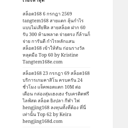
เรื่องล่าสุด
สล็อต168 6 กรกฎา 2569
tangtem168 สายแตก ลุ้นกำไร
แบบไม่เสียฟีล สายสล็อต ฝาก 60
รับ 300 ห้ามพลาด จ่ายตรง กี่ล้านก็
จ่าย การันตี กำไรหลักแสน
สล็อต168 เข้าให้ทัน ก่อนรางวัล
หลุดมือ Top 60 by Kristine
Tangtem168e.com
สล็อต168 23 กรกฎา 69 สล็อต168
บริการเกมคาสิโน ครบครัน 24
ชั่วโมง แจ็คพอตแตก 10M ต่อ
เดือน กล่องสุ่มเฮงเฮง รับเครดิตฟรี
ไลฟ์สด สล็อต ยิงปลา กีฬา ไพ่
hengjing168 ลงทุนทั้งที่ต้อง ที่นี่
เท่านั้น Top 62 by Keira
hengjing168d.com