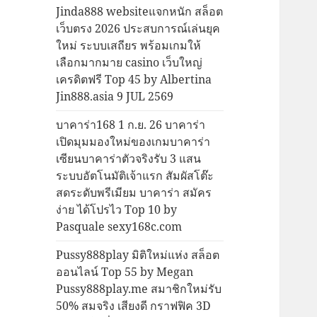
Jinda888 websiteแจกหนัก สล็อต
เว็บตรง 2026 ประสบการณ์เล่นยุค
ใหม่ ระบบเสถียร พร้อมเกมให้
เลือกมากมาย casino เว็บใหญ่
เครดิตฟรี Top 45 by Albertina
Jin888.asia 9 JUL 2569
บาคาร่า168 1 ก.ย. 26 บาคาร่า
เปิดมุมมองใหม่ของเกมบาคาร่า
เซียนบาคาร่าตัวจริงรับ 3 แสน
ระบบอัตโนมัติเจ้าแรก สัมผัสโต๊ะ
สดระดับพรีเมียม บาคาร่า สมัคร
ง่าย ได้โปรไว Top 10 by
Pasquale sexy168c.com
Pussy888play มิติใหม่แห่ง สล็อต
ออนไลน์ Top 55 by Megan
Pussy888play.me สมาชิกใหม่รับ
50% สมจริง เสียงดี กราฟฟิค 3D