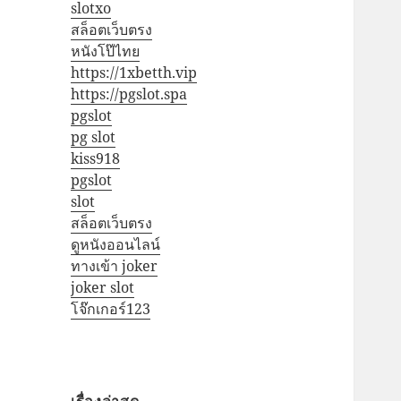
slotxo
สล็อตเว็บตรง
หนังโป๊ไทย
https://1xbetth.vip
https://pgslot.spa
pgslot
pg slot
kiss918
pgslot
slot
สล็อตเว็บตรง
ดูหนังออนไลน์
ทางเข้า joker
joker slot
โจ๊กเกอร์123