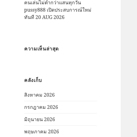
คนเล่นไม่ต่ำกว่าแสนทุกวัน
pussy888 เปิดประสบการณ์ใหม่
ทันที 20 AUG 2026
ความเห็นล่าสุด
คลังเก็บ
สิงหาคม 2026
กรกฎาคม 2026
มิถุนายน 2026
พฤษภาคม 2026