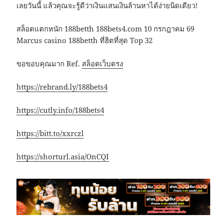
เลยวันนี้ แล้วคุณจะรู้ดีว่าเงินแสนเงินล้านหาได้ง่ายนิดเดียว!
สล็อตแตกหนัก 188betth 188bets4.com 10 กรกฎาคม 69
Marcus casino 188betth ที่ฮิตที่สุด Top 32
ขอขอบคุณมาก Ref.
สล็อตเว็บตรง
https://rebrand.ly/188bets4
https://cutly.info/188bets4
https://bitt.to/xxrczl
https://shorturl.asia/OnCQI