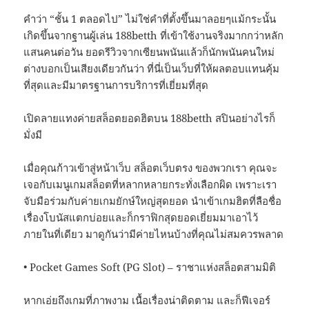
คำว่า “ชั้น 1 ตลอดไป” ไม่ใช่คำที่ตั้งขึ้นมาลอยๆแม้กระนั้น
เกิดขึ้นจากฐานผู้เล่น 188betth ที่เข้าใช้งานจริงมากกว่าหลัก
แสนคนต่อวัน ยอดรีวิวจากเซียนพนันแล้วก็นักพนันคนใหม่
ต่างบอกเป็นเสียงเดียวกันว่า ที่นี่เป็นเว็บที่ให้ผลตอบแทนคุ้ม
ที่สุดและมีมาตรฐานการบริการที่เยี่ยมที่สุด
เปิดลายแทงค่ายสล็อตยอดฮิตบน 188betth สปินอย่างไรก็
มั่งมี
เมื่อคุณก้าวเข้าสู่หน้าเว็บ สล็อตเว็บตรง ของพวกเรา คุณจะ
เจอกับเมนูเกมสล็อตที่หลากหลายกระทั่งเลือกผิด เพราะเรา
จับมือร่วมกับค่ายเกมยักษ์ใหญ่สุดยอด นำเข้าเกมฮิตที่ลือชื่อ
เรื่องโบนัสแตกบ่อยและก็กราฟิกสุดยอดเยี่ยมมาเอาไว้
ภายในที่เดียว มาดูกันว่ามีค่ายไหนบ้างที่คุณไม่สมควรพลาด
• Pocket Games Soft (PG Slot) – ราชาแห่งสล็อตสามมิติ
หากเอ่ยถึงเกมที่ภาพงาม เนื้อเรื่องน่าติดตาม และก็ฟีเจอร์