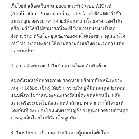
เว็บไซต์ สล็อตเว็บตรง ของพวกเราใช้ระบบ API แท้
(Application Programming Interface) ซึ่งแสดงว่าตัว
เกมจะถูกส่งตรงมาจากค่ายผู้พัฒนาเกมโดยตรง แอดไม่น
หรือไม่ว่าใครไม่สามารถที่จะเข้าไปแทรกแซง ปรับลด
จังหวะชนะ หรือล็อคยูสเซอร์ของคุณได้เด็ดขาด คุณเล่นได้
เท่าไหร่ ระบบจะจ่ายให้ตามความเป็นจริงตามเรทการแตก
ของเกมนั้นๆ
2. ความมั่นคงและยั่งยืนด้านการเงินระดับพันล้าน
หมดกังวลหัวข้อการถูกบิด ยอดหาย หรือเว็บปิดหนี เพราะ
เหตุว่า 188bet เป็นผู้ให้บริการรายใหญ่ที่มีทุนหมุนเวียนหนา
แน่นที่สุด ไม่ว่าคุณจะชนะรางวัลแจ็คพอตหลักหมื่น หลัก
แสน หรือระเบิดโบนัสแตกหลักล้านบาท พวกเราก็มีจ่ายให้
โดยทันที ระบบจะโอนเงินฝากบัญชีของคุณอย่างครบถ้วนทุก
บาททุกเงินโดยไม่มีเงื่อนไขผูกมัด
3. ยืนหยัดอย่างช้านาน ประกันจากผู้เล่นจริงทั้งโลก