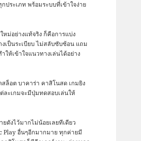
ุกประเภท พร้อมระบบที่เข้าใจง่าย
ใหม่อย่างแท้จริง ก็คือการแบ่ง
งเป็นระเบียบ ไม่สลับซับซ้อน แถม
ทำให้เข้าใจแนวทางเล่นได้อย่าง
ดสล็อต บาคาร่า คาสิโนสด เกมยิง
แต่ละเกมจะมีปุ่มทดสอบเล่นให้
ายดังไว้มากไม่น้อยเลยทีเดียว
Play อื่นๆอีกมากมาย ทุกค่ายมี