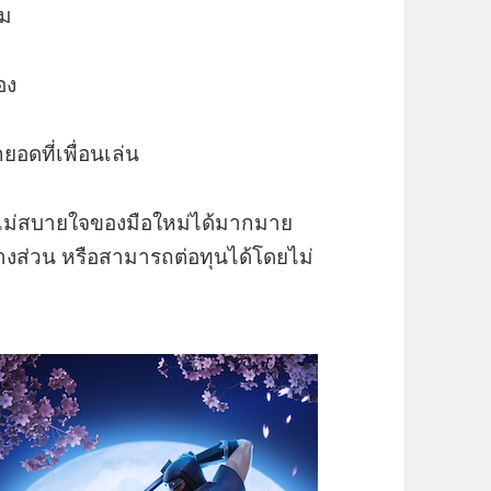
่ม
อง
ยอดที่เพื่อนเล่น
มไม่สบายใจของมือใหม่ได้มากมาย
้บางส่วน หรือสามารถต่อทุนได้โดยไม่