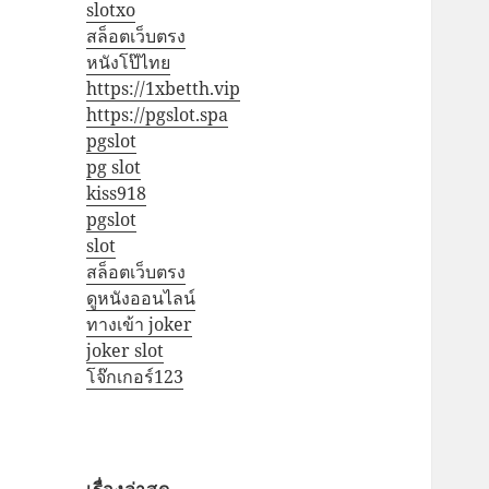
slotxo
สล็อตเว็บตรง
หนังโป๊ไทย
https://1xbetth.vip
https://pgslot.spa
pgslot
pg slot
kiss918
pgslot
slot
สล็อตเว็บตรง
ดูหนังออนไลน์
ทางเข้า joker
joker slot
โจ๊กเกอร์123