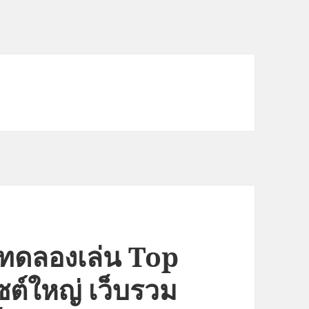
 ทดลองเล่น Top
ต์ใหญ่ เว็บรวม