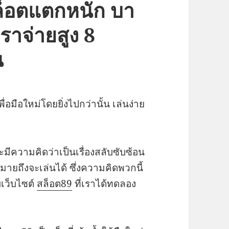
สล็อตแตกหนัก บา
ราจ่ายสูง 8
น
อมือใหม่โดยยิ่งไปกว่านั้น เล่นง่าย
มีความคิดว่าเป็นเรื่องสลับซับซ้อน
มายถึงจะเล่นได้ ซึ่งความคิดพวกนี้
บเว็บไซต์
สล็อต89
ที่เราได้ทดลอง