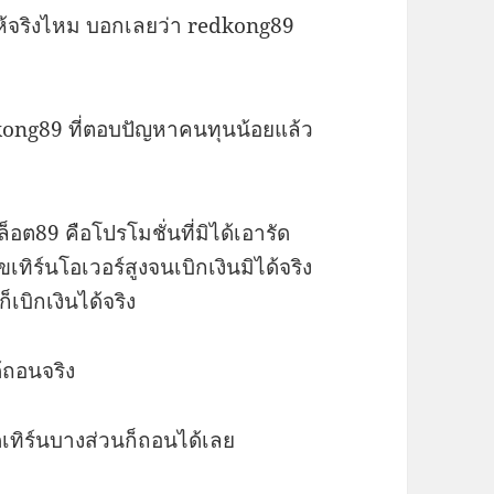
ให้จริงไหม บอกเลยว่า redkong89
kong89 ที่ตอบปัญหาคนทุนน้อยแล้ว
สล็อต89 คือโปรโมชั่นที่มิได้เอารัด
เทิร์นโอเวอร์สูงจนเบิกเงินมิได้จริง
็เบิกเงินได้จริง
้ถอนจริง
ดเทิร์นบางส่วนก็ถอนได้เลย