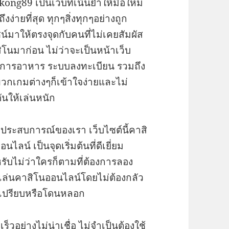
kong89 เป็นเว็บที่เน้นย้ำให้มือใหม่
ถึงง่ายที่สุด ทุกๆสิ่งทุกๆอย่างถูก
ซน์มาให้ตรงจุดกับคนที่ไม่เคยสัมผัส
ิโนมาก่อน ไม่ว่าจะเป็นหน้าเว็บ
การอาหาร ระบบลงทะเบียน รวมถึง
วกเกมต่างๆก็เข้าใจง่ายและไม่
ันให้เล่นหนัก
ประสบการณ์ของเรา เว็บไซต์นี้คาสิ
นไลน์ เป็นจุดเริ่มต้นที่ดีเยี่ยม
รับไม่ว่าใครก็ตามที่ต้องการลอง
่มเล่นคาสิโนออนไลน์โดยไม่ต้องกลัว
ยเปรียบหรือโดนหลอก
็วอย่างไม่น่าเชื่อ ไม่จำเป็นต้องใช้