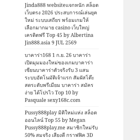
Jinda888 websiteแจกหนัก สล็อต
เว็บตรง 2026 ประสบการณ์เล่นยุค
ใหม่ ระบบเสถียร พร้อมเกมให้
เลือกมากมาย casino เว็บใหญ่
เครดิตฟรี Top 45 by Albertina
Jin888.asia 9 JUL 2569
บาคาร่า168 1 ก.ย. 26 บาคาร่า
เปิดมุมมองใหม่ของเกมบาคาร่า
เซียนบาคาร่าตัวจริงรับ 3 แสน
ระบบอัตโนมัติเจ้าแรก สัมผัสโต๊ะ
สดระดับพรีเมียม บาคาร่า สมัคร
ง่าย ได้โปรไว Top 10 by
Pasquale sexy168c.com
Pussy888play มิติใหม่แห่ง สล็อต
ออนไลน์ Top 55 by Megan
Pussy888play.me สมาชิกใหม่รับ
50% สมจริง เสียงดี กราฟฟิค 3D