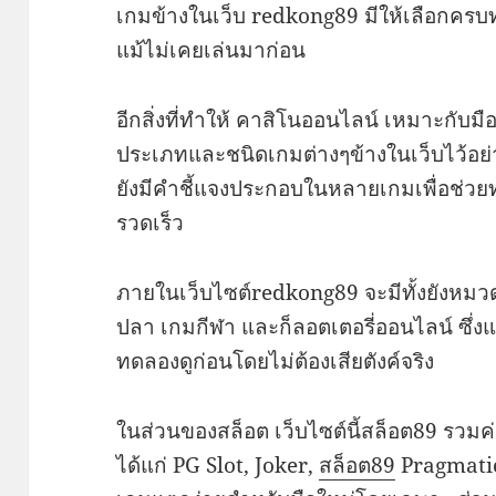
เกมข้างในเว็บ redkong89 มีให้เลือกครบท
แม้ไม่เคยเล่นมาก่อน
อีกสิ่งที่ทำให้ คาสิโนออนไลน์ เหมาะกับมือ
ประเภทและชนิดเกมต่างๆข้างในเว็บไว้อย่า
ยังมีคำชี้แจงประกอบในหลายเกมเพื่อช่วย
รวดเร็ว
ภายในเว็บไซต์redkong89 จะมีทั้งยังหมว
ปลา เกมกีฬา และก็ลอตเตอรี่ออนไลน์ ซึ่ง
ทดลองดูก่อนโดยไม่ต้องเสียตังค์จริง
ในส่วนของสล็อต เว็บไซต์นี้สล็อต89 รวมค่
ได้แก่ PG Slot, Joker,
สล็อต89
Pragmatic 