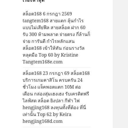
เรื่องล่าสุด
สล็อต168 6 กรกฎา 2569
tangtem168 สายแตก ลุ้นกำไร
แบบไม่เสียฟีล สายสล็อต ฝาก 60
รับ 300 ห้ามพลาด จ่ายตรง กี่ล้านก็
จ่าย การันตี กำไรหลักแสน
สล็อต168 เข้าให้ทัน ก่อนรางวัล
หลุดมือ Top 60 by Kristine
Tangtem168e.com
สล็อต168 23 กรกฎา 69 สล็อต168
บริการเกมคาสิโน ครบครัน 24
ชั่วโมง แจ็คพอตแตก 10M ต่อ
เดือน กล่องสุ่มเฮงเฮง รับเครดิตฟรี
ไลฟ์สด สล็อต ยิงปลา กีฬา ไพ่
hengjing168 ลงทุนทั้งที่ต้อง ที่นี่
เท่านั้น Top 62 by Keira
hengjing168d.com