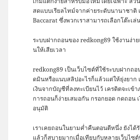
เกมแตกง่ายสำหรับมือใหม่โดยเฉพาะ ส่วน
สดแบบเรียลไทม์จากค่ายระดับนานาชาติ เป
Baccarat ซึ่งพวกเราสามารถเลือกโต๊ะเ
ระบบฝากถอนของ redkong89 ใช้งานง่ายแ
นให้เสียเวลา
redkong89 เป็นเว็บไซต์ที่ใช้ระบบฝากถอนแ
ดมินหรือแนบสลิปอะไรก็แล้วแต่ให้ยุ่งยาก 
เงินจากบัญชีที่ลงทะเบียนไว้ เครดิตจะเข้
การถอนก็ง่ายเสมอกัน กรอกยอด กดถอน เงิ
อนุมัติ
เราเคยถอนในยามค่ำคืนตอนตีหนึ่ง ยังได้รั
แล้วก็สบายมากเมื่อเทียบกับหลายเว็บไซต์