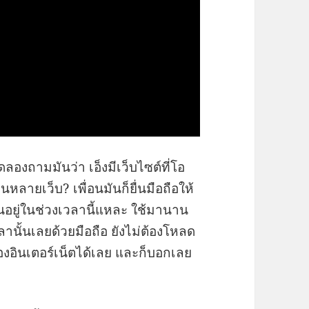
ดลองถามมันว่า เอ็งมีเว็บไซต์ที่โอ
ลายเว็บ? เพื่อนมันก็ยื่นมือถือให้
ล่นอยู่ในช่วงเวลานี้แหละ ใช้มานาน
านั้นเลยด้วยมือถือ ยังไม่ต้องโหลด
งอินเตอร์เน็ตได้เลย และก็บอกเลย