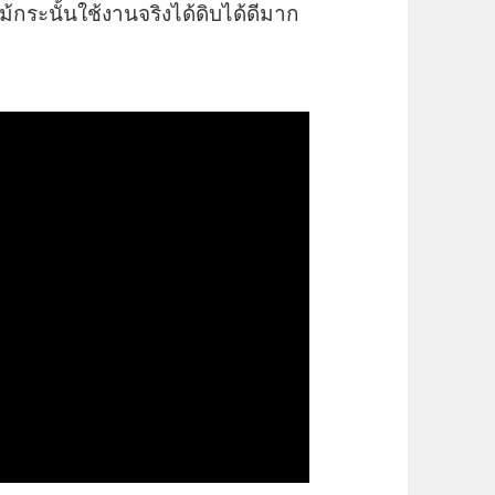
้กระนั้นใช้งานจริงได้ดิบได้ดีมาก