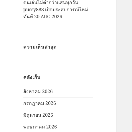
คนเล่นไม่ต่ำกว่าแสนทุกวัน
pussy888 เปิดประสบการณ์ใหม่
ทันที 20 AUG 2026
ความเห็นล่าสุด
คลังเก็บ
สิงหาคม 2026
กรกฎาคม 2026
มิถุนายน 2026
พฤษภาคม 2026