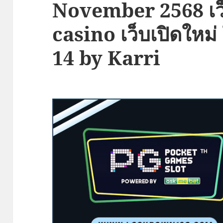
November 2568 เว็
casino เว็บเปิดใหม่
14 by Karri