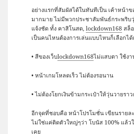
อย่างแรกที่สัมผัสได้ในทันทีเป็น เค้าหน้
มากมาย ไม่มีพวกประชาสัมพันธ์กระพริบ
แจ้งชัด ทั้ง คาสิโนสด,
lockdown168
สล็อ
เป็นคนไหนต้องการเล่นแบบไหนก็เลือกได้เ
• สีของเว็บ
lockdown168
ไม่แสบตา ใช้ง
• หน้าเกมโหลดเร็ว ไม่ต้องรอนาน
• ไม่ต้องโยกเงินข้ามกระเป๋าให้วุ่นวายราว
อีกจุดที่ชอบคือ หน้าโปรโมชั่น เขียนรายละเ
ไม่ใช่แค่ติดตัวใหญ่ๆว่า โบนัส 100% แล้วใ
เคย