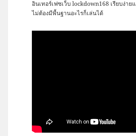
อินเทอร์เฟซเว็บ lockdown168 เรียบง่ายแม
ไม่ต้องมีพื้นฐานอะไรก็เล่นได้