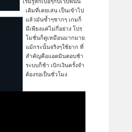
เริ่มรู้สึกเบื่อๆกับเว็บพนัน
เดิมที่เคยเล่น เป็นเข้าไป
แล้วมันซ้ำๆซากๆ เกมก็
มีเพียงแค่ไม่กี่อย่าง โปร
โมชั่นก็ดูเหมือนมากมาย
แม้กระนั้นจริงๆใช้ยาก ที่
สำคัญคือแอดมินตอบช้า
ระบบก็ช้า เบิกเงินครั้งจำ
ต้องรอเป็นชั่วโมง