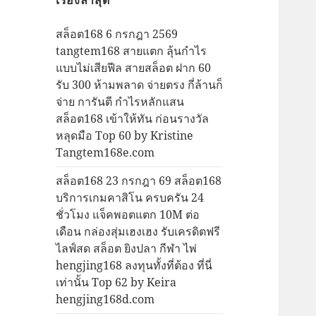
เรื่องล่าสุด
สล็อต168 6 กรกฎา 2569
tangtem168 สายแตก ลุ้นกำไร
แบบไม่เสียฟีล สายสล็อต ฝาก 60
รับ 300 ห้ามพลาด จ่ายตรง กี่ล้านก็
จ่าย การันตี กำไรหลักแสน
สล็อต168 เข้าให้ทัน ก่อนรางวัล
หลุดมือ Top 60 by Kristine
Tangtem168e.com
สล็อต168 23 กรกฎา 69 สล็อต168
บริการเกมคาสิโน ครบครัน 24
ชั่วโมง แจ็คพอตแตก 10M ต่อ
เดือน กล่องสุ่มเฮงเฮง รับเครดิตฟรี
ไลฟ์สด สล็อต ยิงปลา กีฬา ไพ่
hengjing168 ลงทุนทั้งที่ต้อง ที่นี่
เท่านั้น Top 62 by Keira
hengjing168d.com