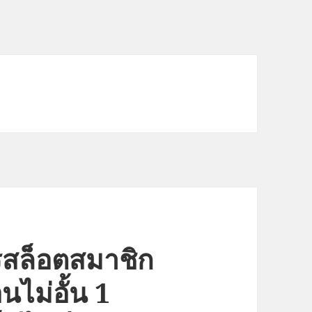
สล็อตสมาชิก
ไม่อั้น 1