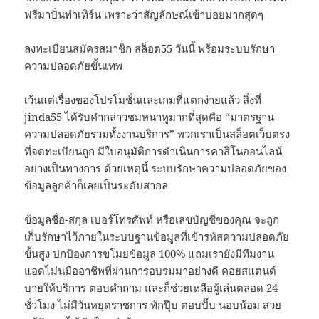
ฟรีมาปั่นทำเทิร์น เพราะว่าสัญลักษณ์เข้าบ่อยมากสุดๆ
ลงทะเบียนสมัครสมาชิก สล็อต55 วันนี้ พร้อมระบบรักษา
ความปลอดภัยขั้นเทพ
เว้นแต่เรื่องของโปรโมชั่นและเกมที่แตกง่ายแล้ว สิ่งที่
jinda55 ได้รับคำกล่าวชมหนาหูมากที่สุดคือ “มาตรฐาน
ความปลอดภัยรวมทั้งงานบริการ” พวกเราเป็นสล็อตเว็บตรง
ที่จดทะเบียนถูก มีใบอนุมัติการดำเนินการคาสิโนออนไลน์
อย่างเป็นทางการ ด้วยเหตุนี้ ระบบรักษาความปลอดภัยของ
ข้อมูลลูกค้าก็เลยเป็นระดับสากล
ข้อมูลชื่อ-สกุล เบอร์โทรศัพท์ หรือเลขบัญชีของคุณ จะถูก
เก็บรักษาไว้ภายในระบบฐานข้อมูลที่เข้ารหัสความปลอดภัย
ขั้นสูง ปกป้องการขโมยข้อมูล 100% แถมเรายังมีทีมงาน
แอดไม่นมืออาชีพที่ผ่านการอบรมมาอย่างดี คอยสแตนด์
บายให้บริการ ตอบคำถาม และก็ช่วยเหลือผู้เล่นตลอด 24
ชั่วโมง ไม่มีวันหยุดราชการ ทักปุ๊บ ตอบปั๊บ นอบน้อม สวย