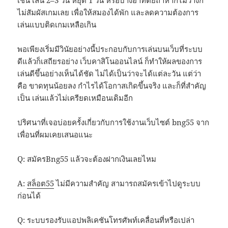
ไม่สัมผัสเกมเลย เพื่อให้สมองได้พัก และลดความต้องการ
เล่นแบบติดเกมเหลือเกิน
พอเพียงเริ่มมีวินัยอย่างนี้ประกอบกับการเล่นบนเว็บที่ระบบ
ดีแล้วก็เสถียรอย่าง เว็บคาสิโนออนไลน์ ก็ทำให้ผลของการ
เล่นดีขึ้นอย่างเห็นได้ชัด ไม่ได้เป็นว่าจะได้แต่ละวัน แต่ว่า
คือ ขาดทุนน้อยลง กำไรได้โอกาสเกิดขึ้นจริง และก็ที่สำคัญ
เป็น เล่นแล้วไม่เครียดเหมือนเดิมอีก
ปริศนาที่เจอบ่อยครั้งเกี่ยวกับการใช้งานเว็บไซต์ bng55 จาก
เพื่อนที่ผมเคยเสนอแนะ
Q: สมัครBng55 แล้วจะต้องฝากเงินเลยไหม
A:
สล็อต55
ไม่มีความสำคัญ สามารถสมัครเข้าไปดูระบบ
ก่อนได้
Q: ระบบรองรับแอปพลิเคชันโทรศัพท์เคลื่อนที่หรือเปล่า