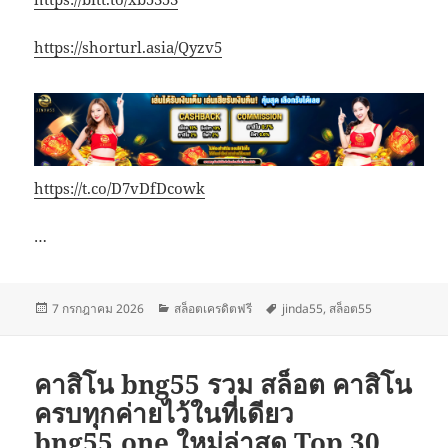
https://shorturl.asia/Qyzv5
https://t.co/D7vDfDcowk
…
เขียน
หมวด
ป้าย
7 กรกฎาคม 2026
สล็อตเครดิตฟรี
jinda55
,
สล็อต55
เมื่อ
หมู่
กำกับ
คาสิโน bng55 รวม สล็อต คาสิโน
ครบทุกค่ายไว้ในที่เดียว
bng55.one ใหม่ล่าสุด Top 30