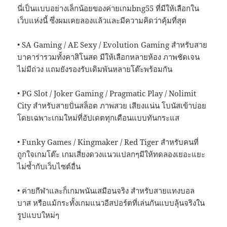
นี่เป็นแบบอย่างเล็กน้อยของค่ายเกมbng55 ที่มีให้เลือกใน
เว็บแห่งนี้ ซึ่งผมเคยลองแล้วและมีความคิดว่าคุ้มที่สุด
• SA Gaming / AE Sexy / Evolution Gaming สำหรับสาย
บาคาร่ารวมทั้งคาสิโนสด มีให้เลือกหลายห้อง ภาพชัดเจน
ไม่มีถ่วง แถมยังรองรับเดิมพันหลายโต๊ะพร้อมกัน
• PG Slot / Joker Gaming / Pragmatic Play / Nolimit
City สำหรับสายปั่นสล็อต ภาพสวย เสียงแน่น โบนัสเข้าบ่อย
โดยเฉพาะเกมใหม่ที่อัปเดตทุกเดือนแบบทันกระแส
• Funky Games / Kingmaker / Red Tiger สำหรับคนที่
ถูกใจเกมโต๊ะ เกมเสี่ยงดวงแนวแปลกๆมีให้ทดลองเยอะแยะ
ไม่ซ้ำกับเว็บไซต์อื่น
• ค่ายกีฬาและก็เกมพนันเสมือนจริง สำหรับสายแทงบอล
บาส หรือแม้กระทั้งเกมแนวอีสปอร์ตที่เล่นกันแบบลุ้นจริงใน
รูปแบบใหม่ๆ