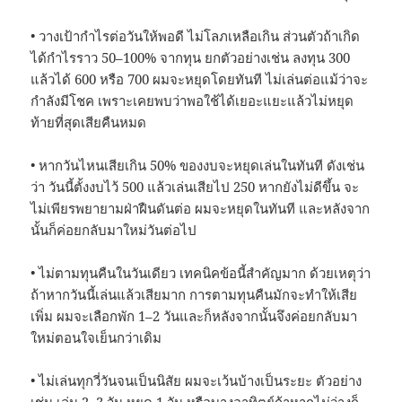
• วางเป้ากำไรต่อวันให้พอดี ไม่โลภเหลือเกิน ส่วนตัวถ้าเกิด
ได้กำไรราว 50–100% จากทุน ยกตัวอย่างเช่น ลงทุน 300
แล้วได้ 600 หรือ 700 ผมจะหยุดโดยทันที ไม่เล่นต่อแม้ว่าจะ
กำลังมีโชค เพราะเคยพบว่าพอใช้ได้เยอะแยะแล้วไม่หยุด
ท้ายที่สุดเสียคืนหมด
• หากวันไหนเสียเกิน 50% ของงบจะหยุดเล่นในทันที ดังเช่น
ว่า วันนี้ตั้งงบไว้ 500 แล้วเล่นเสียไป 250 หากยังไม่ดีขึ้น จะ
ไม่เพียรพยายามฝ่าฝืนดันต่อ ผมจะหยุดในทันที และหลังจาก
นั้นก็ค่อยกลับมาใหม่วันต่อไป
• ไม่ตามทุนคืนในวันเดียว เทคนิคข้อนี้สำคัญมาก ด้วยเหตุว่า
ถ้าหากวันนี้เล่นแล้วเสียมาก การตามทุนคืนมักจะทำให้เสีย
เพิ่ม ผมจะเลือกพัก 1–2 วันและก็หลังจากนั้นจึงค่อยกลับมา
ใหม่ตอนใจเย็นกว่าเดิม
• ไม่เล่นทุกวี่วันจนเป็นนิสัย ผมจะเว้นบ้างเป็นระยะ ตัวอย่าง
เช่น เล่น 2–3 วัน หยุด 1 วัน หรือบางอาทิตย์ถ้าหากไม่ว่างก็