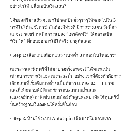
อย่างไรให้เปลี่ยนเป็นเงินแสน?
ได้ของฟรีมาแล้ว จะเอาไปกดสปินมั่วๆรัวๆให้หมดไปใน 3
นาทีไม่ได้นะจ๊ะสาว! มันต้องมีท่วงที มีการวางแผน วันนี้ตัว
แม่จะมาแชร์เทคนิคการแปลง “เครดิตฟรี” ให้กลายเป็น
“เงินโต” ที่ถอนออกมาใช้ได้จริง มาดูกันเลย:
• Step 1: เลือกเกมสล็อตแนว “เบทต่ำ แต่คอมโบไหลยาว”
เพราะว่าเครดิตฟรีที่ได้มาบางครั้งอาจจะมิได้หนาแน่น
เท่ากับการฝากเงินเอง เพราะฉะนั้น อย่างแรกที่ต้องทำคือการ
เลือกเกมที่เริ่มต้นเบทต่ำๆ(เป็นต้นว่า เบทละ 0.5 – 1 บาท)
และก็เลือกเกมที่มีฟีเจอร์การชนะแบบสม่ำเสมอ
(Cascading) อาทิเช่น เกมสไตล์ตัวคูณสะสม เพื่อใช้ทุนฟรีนี้
ปั่นสร้างฐานเงินลงทุนให้ครึ้มขึ้นก่อน
• Step 2: ห้ามใช้ระบบ Auto Spin เด็ดขาดในตอนแรก