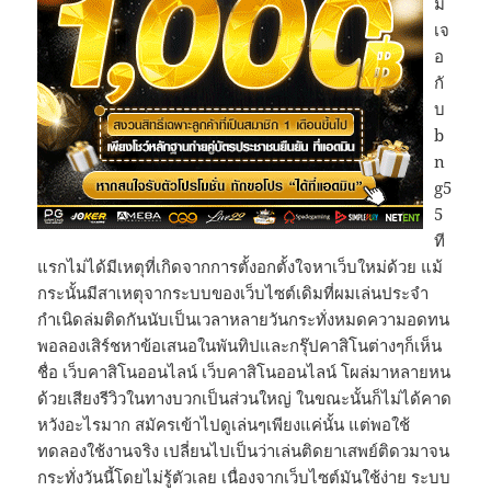
ม
เจ
อ
กั
บ
b
n
g5
5
ที
แรกไม่ได้มีเหตุที่เกิดจากการตั้งอกตั้งใจหาเว็บใหม่ด้วย แม้
กระนั้นมีสาเหตุจากระบบของเว็บไซต์เดิมที่ผมเล่นประจำ
กำเนิดล่มติดกันนับเป็นเวลาหลายวันกระทั่งหมดความอดทน
พอลองเสิร์ชหาข้อเสนอในพันทิปและกรุ๊ปคาสิโนต่างๆก็เห็น
ชื่อ เว็บคาสิโนออนไลน์ เว็บคาสิโนออนไลน์ โผล่มาหลายหน
ด้วยเสียงรีวิวในทางบวกเป็นส่วนใหญ่ ในขณะนั้นก็ไม่ได้คาด
หวังอะไรมาก สมัครเข้าไปดูเล่นๆเพียงแค่นั้น แต่พอใช้
ทดลองใช้งานจริง เปลี่ยนไปเป็นว่าเล่นติดยาเสพย์ติดวมาจน
กระทั่งวันนี้โดยไม่รู้ตัวเลย เนื่องจากเว็บไซต์มันใช้ง่าย ระบบ