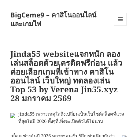
BigCeme9 – คาสิโนออนไลน์
และเกมไพ่
เมนู
และวิด
เจ็ต
Jinda55 websiteแจกหนัก ลอง
เล่นสล็อตด้วยเครดิตฟรีก่อน แล้ว
ค่อยเลือกเกมที่เข้าทาง คาสิโน
ออนไลน์ เว็บใหญ่ ทดลองเล่น
Top 53 by Verena Jin55.xyz
28 มกราคม 2569
jinda55
เพราะเหตุใดถึงเปลี่ยนเป็นเว็บไซต์สล็อตที่แรง
ที่สุดในปี 2026 ทั้งๆที่เพิ่งจะเปิดตัวได้ไม่นาน
สล็อต ช่วงต้นปี 2026 หลายๆคนเริ่มรู้สึกเช่นเดียวกันว่า