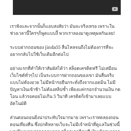
เราฟังและจากนั้นก็แอบสงสัยว่า มันจะจริงเหรอ เพราะใน
ช่วงเวลานี้ใครๆก็พูดแบบงี้ พวกเราลองมาดูเหตุผลกันเลย!
ระบบฝากถอนของ jinda55 ลื่นไหลจนถึงไม่ต้องการที่จะ
อยากกลับไปใช้เว็บเดิมอีกต่อไป
อย่างแรกที่ทำให้เราสัมผัสได้ว่า สล็อตเครดิตฟรี ไม่เสมือน
เว็บไซต์ทั่วๆไป เป็นระบบการฝากถอนของเขา มันลื่นจริง
แบบไม่ต้องอวย ไม่มีหน้ารอยืนกระทั่งถึงจากแอดมิน ไม่มี
ปัญหาเงินเข้าช้า ไม่ต้องสลิปซ้ำ เพียงแค่กรอกจำนวนเงิน กด
โอน แล้วรอคอยไม่เกิน 5 วินาที เครดิตก็เข้ามาเลยแบบ
อัตโนมัติ
ส่วนตอนถอนยิ่งน่าประทับใจมากมาย เพราะเราทดลองถอน
ตอนเที่ยงคืน ซึ่งปกติหลายเว็บจะไม่มีเจ้าหน้าที่ดูแลในช่วงนี้