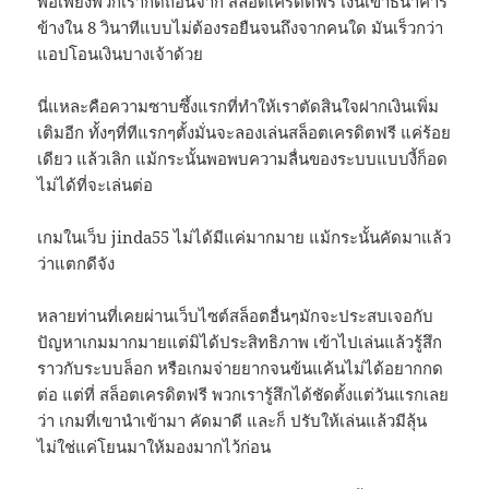
พอเพียงพวกเรากดถอนจาก สล็อตเครดิตฟรี เงินเข้าธนาคาร
ข้างใน 8 วินาทีแบบไม่ต้องรอยืนจนถึงจากคนใด มันเร็วกว่า
แอปโอนเงินบางเจ้าด้วย
นี่แหละคือความซาบซึ้งแรกที่ทำให้เราตัดสินใจฝากเงินเพิ่ม
เติมอีก ทั้งๆที่ทีแรกๆตั้งมั่นจะลองเล่นสล็อตเครดิตฟรี แค่ร้อย
เดียว แล้วเลิก แม้กระนั้นพอพบความลื่นของระบบแบบงี้ก็อด
ไม่ได้ที่จะเล่นต่อ
เกมในเว็บ jinda55 ไม่ได้มีแค่มากมาย แม้กระนั้นคัดมาแล้ว
ว่าแตกดีจัง
หลายท่านที่เคยผ่านเว็บไซต์สล็อตอื่นๆมักจะประสบเจอกับ
ปัญหาเกมมากมายแต่มิได้ประสิทธิภาพ เข้าไปเล่นแล้วรู้สึก
ราวกับระบบล็อก หรือเกมจ่ายยากจนข้นแค้นไม่ได้อยากกด
ต่อ แต่ที่ สล็อตเครดิตฟรี พวกเรารู้สึกได้ชัดตั้งแต่วันแรกเลย
ว่า เกมที่เขานำเข้ามา คัดมาดี และก็ ปรับให้เล่นแล้วมีลุ้น
ไม่ใช่แค่โยนมาให้มองมากไว้ก่อน