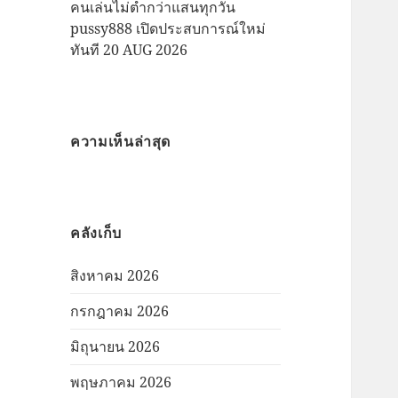
คนเล่นไม่ต่ำกว่าแสนทุกวัน
pussy888 เปิดประสบการณ์ใหม่
ทันที 20 AUG 2026
ความเห็นล่าสุด
คลังเก็บ
สิงหาคม 2026
กรกฎาคม 2026
มิถุนายน 2026
พฤษภาคม 2026