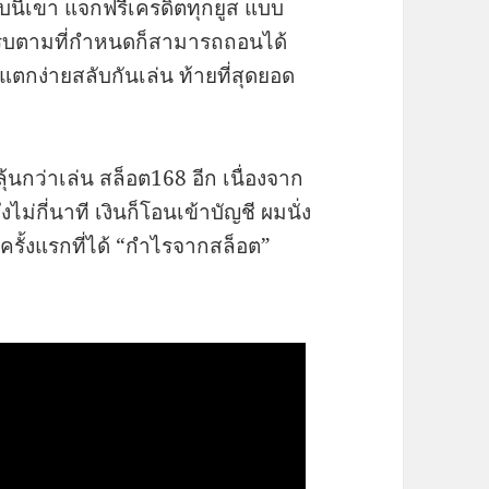
็บนี้เขา แจกฟรีเครดิตทุกยูส แบบ
์นครบตามที่กำหนดก็สามารถถอนได้
มแตกง่ายสลับกันเล่น ท้ายที่สุดยอด
นกว่าเล่น สล็อต168 อีก เนื่องจาก
ไม่กี่นาที เงินก็โอนเข้าบัญชี ผมนั่ง
อครั้งแรกที่ได้ “กำไรจากสล็อต”