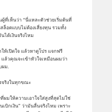
้ที่เห็นว่า “นี่แหละตัวช่วยเริ่มต้นที่
นสล็อตแบบไม่ต้องเสี่ยงทุน รวมทั้ง
ันได้เงินจริงไหม
ให้เปิดใจ แล้วหาดูโปร แจกฟรี
ี แล้วคุณจะเข้าหัวใจเหมือนผมว่า
ับผม.
ไรจริงในทุกขณะ
่ผมให้ความเอาใจใส่สูงที่สุดไม่ใช่
เบิกเงิน” ว่ามันลื่นจริงไหม เพราะ