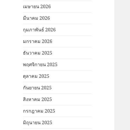
เมษายน 2026
มีนาคม 2026
กุมภาพันธ์ 2026
มกราคม 2026
ธันวาคม 2025
พฤศจิกายน 2025
ตุลาคม 2025
กันยายน 2025
สิงหาคม 2025
กรกฎาคม 2025
มิถุนายน 2025