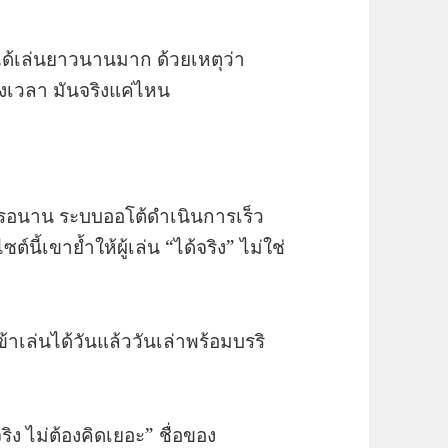
ได้เล่นยาวนานมาก ด้วยเหตุว่า
วงเวลา มันจริงแค่ไหน
ห้รอนาน ระบบออโต้ดำเนินการเร็ว
ต์นี้เขาย้ำให้ผู้เล่น “ได้จริง” ไม่ใช่
 เข้าเล่นได้วันแล้ววันเล่าพร้อมบรริ
้จริง ไม่ต้องคิดเยอะ” ชื่อของ