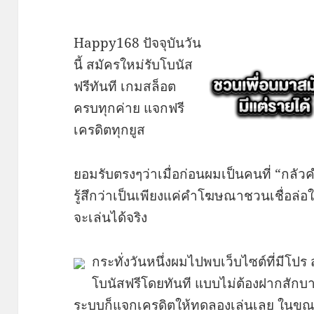
Happy168 ปัจจุบันวัน
นี้ สมัครใหม่รับโบนัส
ฟรีทันที เกมสล็อต
ครบทุกค่าย แจกฟรี
เครดิตทุกยูส
ยอมรับตรงๆว่าเมื่อก่อนผมเป็นคนที่ “กลั
รู้สึกว่าเป็นเพียงแค่คำโฆษณาชวนเชื่อล่อใจ
จะเล่นได้จริง
กระทั่งวันหนึ่งผมไปพบเว็บไซต์ที่มีโปร 
โบนัสฟรีโดยทันที แบบไม่ต้องฝากสักบ
ระบบก็แจกเครดิตให้ทดลองเล่นเลย ในขณะน