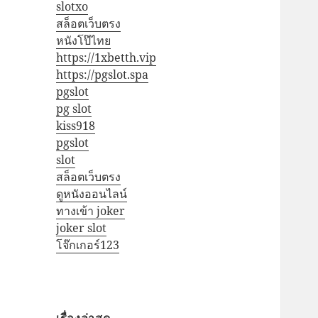
slotxo
สล็อตเว็บตรง
หนังโป๊ไทย
https://1xbetth.vip
https://pgslot.spa
pgslot
pg slot
kiss918
pgslot
slot
สล็อตเว็บตรง
ดูหนังออนไลน์
ทางเข้า joker
joker slot
โจ๊กเกอร์123