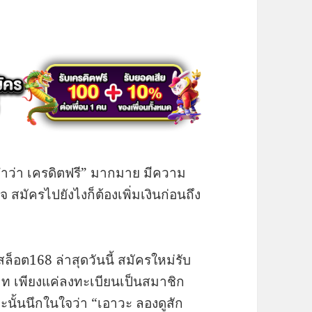
วคำว่า เครดิตฟรี” มากมาย มีความ
 สมัครไปยังไงก็ต้องเพิ่มเงินก่อนถึง
สล็อต168 ล่าสุดวันนี้ สมัครใหม่รับ
าท เพียงแค่ลงทะเบียนเป็นสมาชิก
ั้นนึกในใจว่า “เอาวะ ลองดูสัก