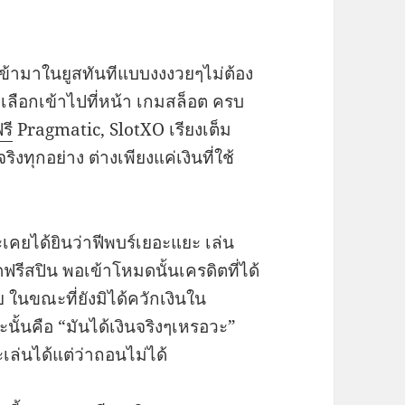
เข้ามาในยูสทันทีแบบงงงวยๆไม่ต้อง
มเลือกเข้าไปที่หน้า เกมสล็อต ครบ
รี
Pragmatic, SlotXO เรียงเต็ม
ิงทุกอย่าง ต่างเพียงแค่เงินที่ใช้
เคยได้ยินว่าฟีพบร์เยอะแยะ เล่น
ดฟรีสปิน พอเข้าโหมดนั้นเครดิตที่ได้
 ในขณะที่ยังมิได้ควักเงินใน
ั้นคือ “มันได้เงินจริงๆเหรอวะ”
ะเล่นได้แต่ว่าถอนไม่ได้