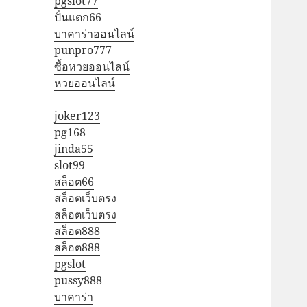
pgslot77
ปั่นแตก66
บาคาร่าออนไลน์
punpro777
ซื้อหวยออนไลน์
หวยออนไลน์
joker123
pg168
jinda55
slot99
สล็อต66
สล็อตเว็บตรง
สล็อตเว็บตรง
สล็อต888
สล็อต888
pgslot
pussy888
บาคาร่า