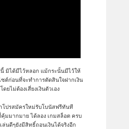
นี้ มิได้มีไว้หลอก แม้กระนั้นมีไว้ให้
ไซต์ก่อนที่จะทำการตัดสินใจฝากเงิน
ดยไม่ต้องเสี่ยงเงินตัวเอง
โปรสมัครใหม่รับโบนัสฟรีทันที
่คุ้มมากมาย ได้ลอง เกมสล็อต ครบ
่นดีๆยังมีสิทธิ์ถอนเงินได้จริงอีก