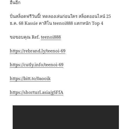
อื่นอีก
ปั่นสล็อตฟรีวันนี้! ทดลองเล่นก่อนใคร สล็อตออนไลน์ 25
ธ.ค. 68 Kassie คาสิโน teenoi888 แตกหนัก Top 4
ขอขอบคุณ Ref.
teenoi888
https://rebrand.ly/teenoi-69
https://cutly.info/teenoi-69
https://bitt.to/0aooik
https://shorturl.asia/gSFfA