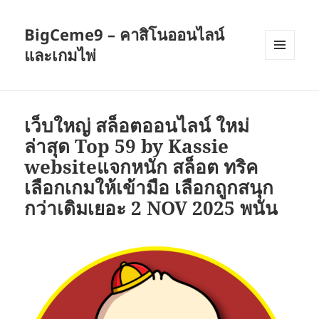
BigCeme9 – คาสิโนออนไลน์
และเกมไพ่
เมนู
และวิด
เจ็ต
เว็บใหญ่ สล็อตออนไลน์ ใหม่
ล่าสุด Top 59 by Kassie
websiteแจกหนัก สล็อต ทริค
เลือกเกมให้เข้ามือ เลือกถูกสนุก
กว่าเดิมเยอะ 2 NOV 2025 พนัน