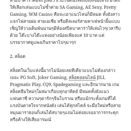
ให้เลือกเล่นแบบไม่ซ้ำค่าย SA Gaming, AE Sexy, Pretty
Gaming, WM Casino คือจะเอาแนวไหนก็มีหมด ทั้งยังสาว
แจกไพ่สายฝอ สายเอเชีย หรือดีลเลอร์สายคาเฟ่หน้ายิ้มแบบ
เชิญให้วางเดิมพันนานๆมีห้องสปีดบาคาร่าให้เล่นไวๆเวลารีบ
ด้วย โต๊ะบางโต๊ะแทงอย่างน้อยเพียงแค่ 10 บาท แต่
บรรยากาศดูแพงเกินราคาไปๆมาๆก
2. สล็อต
สล็อตในเว็บแห่งนี้มากไม่น้อยเลยทีเดียวแบบไม่ต้องกล่าว
เยอะ PG Soft, Joker Gaming,
สล็อตออนไลน์
JILI,
Pragmatic Play, CQ9, Spadegaming และอีกมากมาย เกม
สล็อตธีมใหม่ๆโผล่มาเกือบทุกอาทิตย์ มีหมดทั้งยังแนว
แฟนตาซี หวานๆดาร์กๆจีนโบราณ หรือแม้กระทั้งเกมที่ได้
แรงบันดาลใจจากหนังดัง เล่นได้ทุกสไตล์ จะมือใหม่หรือสาย
หมุนมาราธอนก็เล่นได้สบายๆแถมไม่ค่อยเจออาการกระตุก
หรือค้างให้เสียอารมณ์