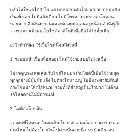
แล้วไม่ใช่แค่ได้กำไร แต่ระบบถอนมันไวมากมาย กดปุบปับ
เงินเข้าเลย ไม่มีแจ้งเตือน ไม่มีโทรหาว่าเพราะอะไรถอน
บ่อยมาก คือมันง่ายจนผมจะต้องหยุดเล่นครู่หนึ่ง แล้วนั่งรู้สึก
ว่า พวกเราเพิ่งพบเว็บไซต์คาสิโนที่เชื่อถือได้ใช่มั้ยเนี่ย
อะไรทำให้ผมใช้เว็บไซต์นี้จนถึงวันนี้
1. ระบบหน้าเว็บสล็อตออนไลน์ใช้ง่ายแบบไม่น่าเชื่อ
ไม่ว่าคุณจะเคยเล่นเว็บไซต์ไหนมา เว็บไซต์นี้เป็นใช้ง่ายสุด
ทุกๆอย่างมีปุ่มชัดแจ้ง ไม่ต้องไถหาเมนู ไม่มีประชาสัมพันธ์
กระโจนมาให้เบื่อหน่าย รวมทั้งที่สำคัญเป็นเร็วมาก ไม่ต้อง
รอโหลดจนไม่มีอารมณ์
2. ไม่ต้องโยกเงิน
จุดเด่นที่โคตรสะใจผมเป็น ไม่ว่าจะเล่นสล็อต บาคาร่า บอล
เกมไหน ไม่ต้องโยกเงินไปค่ายนั้นค่ายนี้ กระเป๋าเดียวจบ