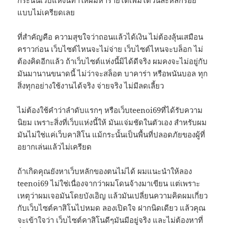
แบบไม่เครียดเลย
ที่สำคัญคือ ความสุขใจว่าถอนแล้วได้เงิน ไม่ต้องลุ้นเสมือน
คราวก่อน เว็บไซต์ไหนจะไม่จ่าย เว็บไซต์ไหนจะบล็อก ไม่
ต้องคิดอีกแล้ว ถ้าเว็บไซต์แห่งนี้มิได้ดีจริง ผมคงจะไม่อยู่กับ
มันมานานขนาดนี้ ไม่ว่าจะสล็อต บาคาร่า หรือพนันบอล ทุก
สิ่งทุกอย่างใช้งานได้จริง จ่ายจริง ไม่มีลดเลี้ยว
ไม่ต้องใช้คำว่าลำดับแรกๆ หรือเว็บteenoi69ที่ได้รับความ
นิยม เพราะสิ่งที่เว็บแห่งนี้ให้ มันแจ่มชัดในตัวเอง สำหรับผม
มันไม่ใช่แค่เว็บคาสิโน แม้กระนั้นเป็นพื้นที่ปลอดภัยของผู้ที่
อยากเล่นแล้วไม่เครียด
ถ้าเกิดคุณยังหาเว็บหลักของตนไม่ได้ ผมแนะนำให้ลอง
teenoi69 ไม่ใช่เนื่องจากว่าผมโดนจ้างมาเขียน แต่เพราะ
เหตุว่าผมเจอมันโดยบังเอิญ แล้วมันเปลี่ยนความคิดผมเกี่ยว
กับเว็บไซต์คาสิโนไปหมด ลองเปิดใจ ฝากนิดเดียว แล้วคุณ
จะเข้าใจว่า เว็บไซต์คาสิโนดีๆมันมีอยู่จริง และไม่ต้องหาที่